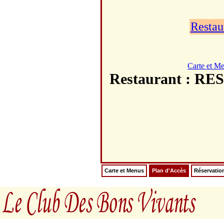
Restau
Carte et M
Restaurant : 
Carte et Menus
Plan d'Accès
Réservatio