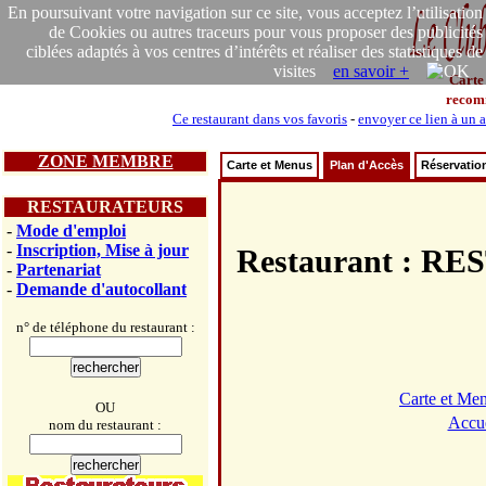
En poursuivant votre navigation sur ce site, vous acceptez l’utilisation
de Cookies ou autres traceurs pour vous proposer des publicités
ciblées adaptés à vos centres d’intérêts et réaliser des statistiques de
visites
en savoir +
Carte
recom
Ce restaurant dans vos favoris
-
envoyer ce lien à un 
ZONE MEMBRE
Carte et Menus
Plan d'Accès
Réservatio
RESTAURATEURS
-
Mode d'emploi
-
Inscription, Mise à jour
Restaurant : 
-
Partenariat
-
Demande d'autocollant
n° de téléphone du restaurant :
Carte et Me
OU
Accue
nom du restaurant :