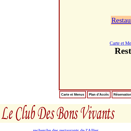
Restau
Carte et M
Res
Carte et Menus
Plan d'Accès
Réservatio
recherche des restaurants de l'Allier