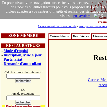
En poursuivant votre navigation sur ce site, vous acceptez l’utilisation
de Cookies ou autres traceurs pour vous proposer des publicités
ciblées adaptés à vos centres d’intérêts et réaliser des statistiques de
visites
en savoir +
Carte
recom
Ce restaurant dans vos favoris
-
envoyer ce lien à un 
ZONE MEMBRE
Carte et Menus
Plan d'Accès
Réservatio
RESTAURATEURS
-
Mode d'emploi
-
Inscription, Mise à jour
Res
-
Partenariat
-
Demande d'autocollant
n° de téléphone du restaurant :
Carte et Me
Accue
OU
nom du restaurant :