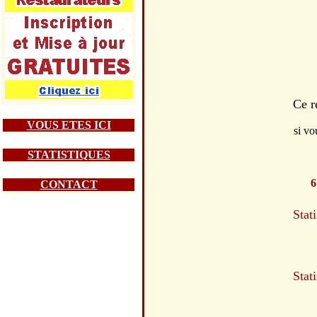
Ce r
VOUS ETES ICI
si vo
STATISTIQUES
6
CONTACT
Stat
Stat