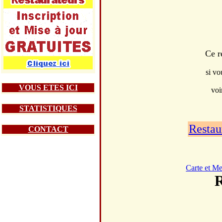
Ce r
si vo
VOUS ETES ICI
voi
STATISTIQUES
Restau
CONTACT
Carte et M
R