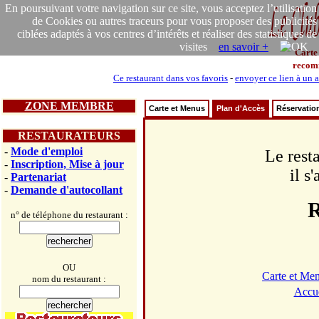
En poursuivant votre navigation sur ce site, vous acceptez l’utilisation
de Cookies ou autres traceurs pour vous proposer des publicités
ciblées adaptés à vos centres d’intérêts et réaliser des statistiques de
visites
en savoir +
Carte
recom
Ce restaurant dans vos favoris
-
envoyer ce lien à un 
ZONE MEMBRE
Carte et Menus
Plan d'Accès
Réservatio
RESTAURATEURS
-
Mode d'emploi
Le rest
-
Inscription, Mise à jour
il s
-
Partenariat
-
Demande d'autocollant
R
n° de téléphone du restaurant :
OU
Carte et Me
nom du restaurant :
Accue