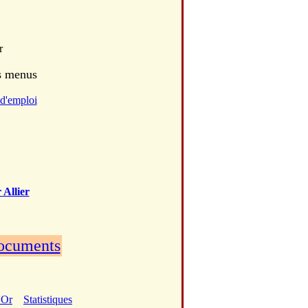
r
es menus
d'emploi
 Allier
documents
'Or
Statistiques