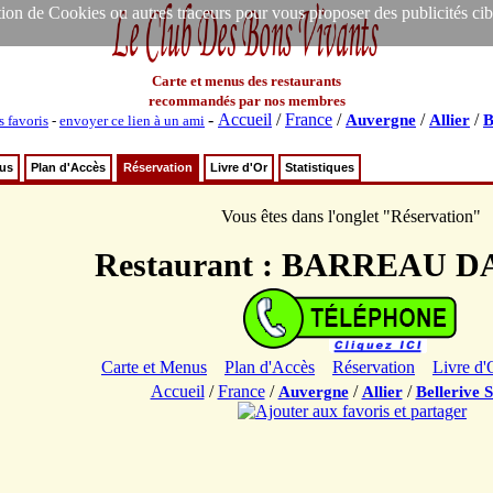
ion de Cookies ou autres traceurs pour vous proposer des publicités ciblée
Carte et menus des restaurants
recommandés par nos membres
-
Accueil
/
France
/
/
/
Auvergne
Allier
B
s favoris
-
envoyer ce lien à un ami
nus
Plan d'Accès
Réservation
Livre d'Or
Statistiques
Vous êtes dans l'onglet "Réservation"
Restaurant : BARREAU 
Carte et Menus
Plan d'Accès
Réservation
Livre d'
Accueil
/
France
/
/
/
Auvergne
Allier
Bellerive S