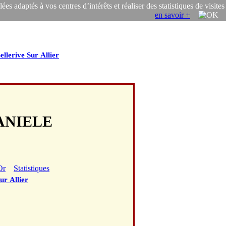
s adaptés à vos centres d’intérêts et réaliser des statistiques de visites
en savoir +
ellerive Sur Allier
DANIELE
Or
Statistiques
ur Allier