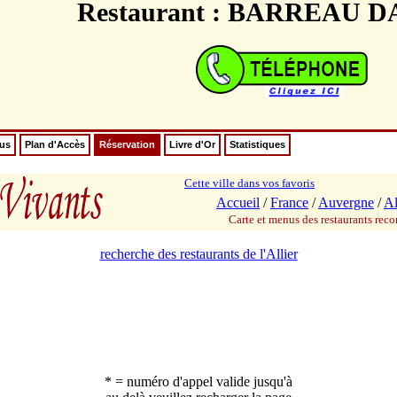
Restaurant : BARREAU 
nus
Plan d'Accès
Réservation
Livre d'Or
Statistiques
Cette ville dans vos favoris
Accueil
/
France
/
Auvergne
/
Al
Carte et menus des restaurants re
recherche des restaurants de l'Allier
* = numéro d'appel valide jusqu'à