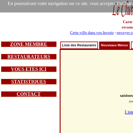
En poursuivant votre navigation sur ce site, vous acceptez l’utilisa
Carte
recom
Cette ville dans vos favoris
-
envoyer ce
ZONE MEMBRE
Liste des Restaurants
Nouveaux Menus
RESTAURATEURS
VOUS ETES ICI
STATISTIQUES
CONTACT
saisiss
(vo
List