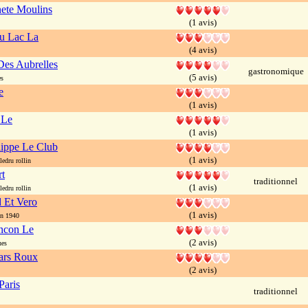
nete Moulins
(1 avis)
u Lac La
(4 avis)
es Aubrelles
gastronomique
(5 avis)
es
e
(1 avis)
 Le
(1 avis)
lippe Le Club
(1 avis)
edru rollin
t
traditionnel
(1 avis)
edru rollin
 Et Vero
(1 avis)
in 1940
encon Le
(2 avis)
nes
ars Roux
(2 avis)
Paris
traditionnel