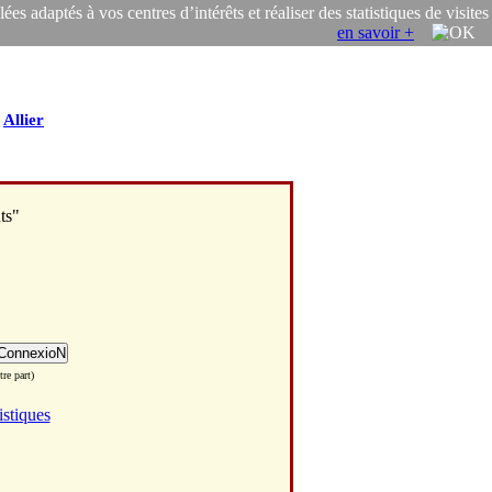
s adaptés à vos centres d’intérêts et réaliser des statistiques de visites
en savoir +
/
Allier
ts"
re part)
istiques