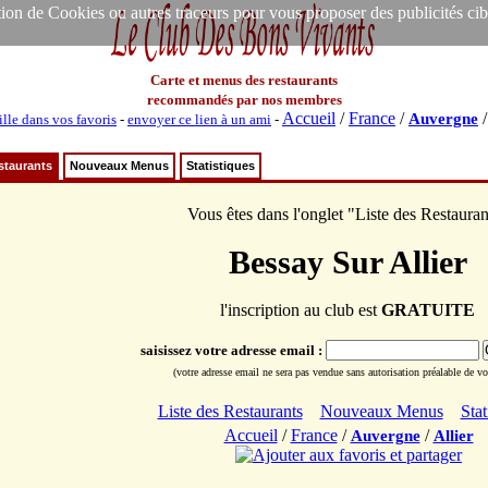
ion de Cookies ou autres traceurs pour vous proposer des publicités ciblée
Carte et menus des restaurants
recommandés par nos membres
Accueil
/
France
/
Auvergne
ille dans vos favoris
-
envoyer ce lien à un ami
-
staurants
Nouveaux Menus
Statistiques
Vous êtes dans l'onglet "Liste des Restauran
Bessay Sur Allier
l'inscription au club est
GRATUITE
saisissez votre adresse email :
(votre adresse email ne sera pas vendue sans autorisation préalable de vot
Liste des Restaurants
Nouveaux Menus
Stat
Accueil
/
France
/
/
Auvergne
Allier