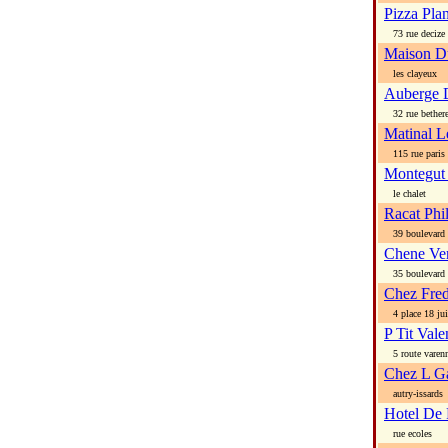
Pizza Pla
73 rue decize
Maison D
les clayeux
Auberge D
32 rue bether
Matinal L
115 rue paris
Montegut
le chalet
Racat Phi
39 boulevard l
Chene Ver
35 boulevard l
Chez Fred
4 place 18 ju
P Tit Val
5 route varen
Chez L G
autry-issards
Hotel De 
rue ecoles