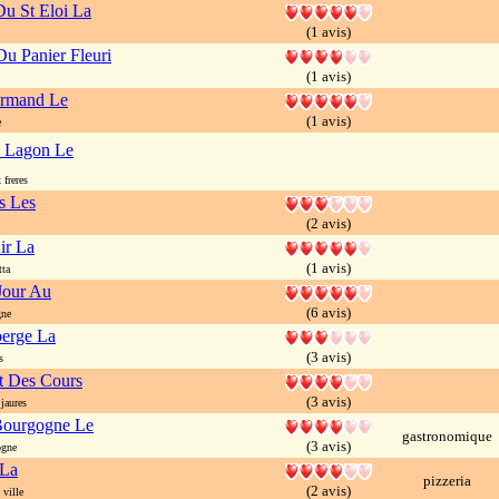
Du St Eloi La
(1 avis)
u Panier Fleuri
(1 avis)
urmand Le
(1 avis)
e
Lagon Le
freres
ts Les
(2 avis)
ir La
(1 avis)
ta
Jour Au
(6 avis)
gne
berge La
(3 avis)
s
t Des Cours
(3 avis)
jaures
Bourgogne Le
gastronomique
(3 avis)
ogne
 La
pizzeria
(2 avis)
ville