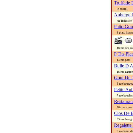
Truffade 
le bourg
Auberge D
rue industrie
Patio Go
8 place libert
18 rue des six 
P Tits Pla
13 rue pont
Bulle D A
16 rue gambet
Gout Du 
5 rue bourgo
Petite Au
7 rue boucher
Restauran
36 cours jean 
Clos De 
83 rue bourg
Regalette
8 rue hotel de 