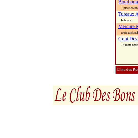
Bourbonn
1 place bourb
Tureaux 
le bourg
Mercure 
route national
Gout Des
12 route natio
Liste des Re