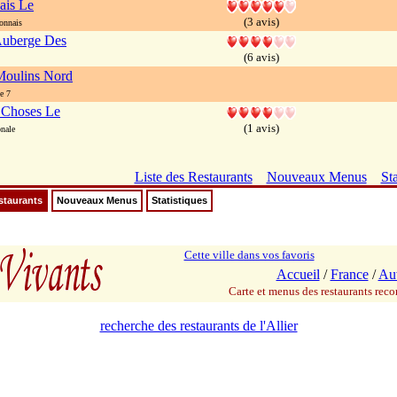
ais Le
(3 avis)
onnais
Auberge Des
(6 avis)
Moulins Nord
e 7
 Choses Le
(1 avis)
nale
Liste des Restaurants
Nouveaux Menus
Sta
staurants
Nouveaux Menus
Statistiques
Cette ville dans vos favoris
Accueil
/
France
/
Au
Carte et menus des restaurants re
recherche des restaurants de l'Allier