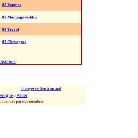
03 Vaumas
03 Montaigu-le-blin
03 Trevol
03 Chevagnes
tistiques
envoyer ce lien à un ami
vergne
/
Allier
commandés par nos membres