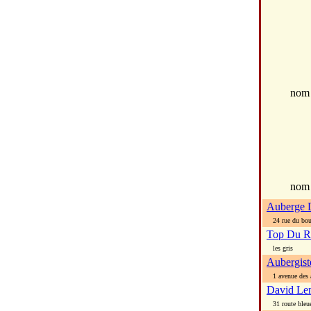
no
nom
Auberge 
24 rue du bou
Top Du R
les gris
Aubergis
1 avenue des a
David Le
31 route bleu