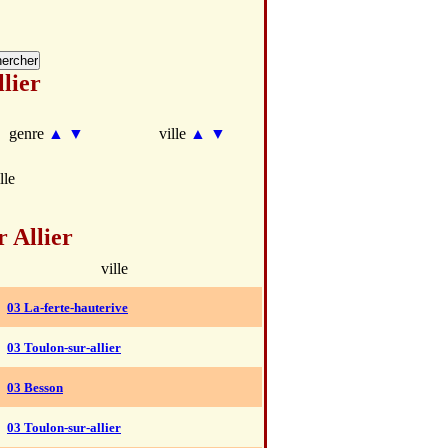
lier
genre
▲
▼
ville
▲
▼
lle
 Allier
ville
03 La-ferte-hauterive
03 Toulon-sur-allier
03 Besson
03 Toulon-sur-allier