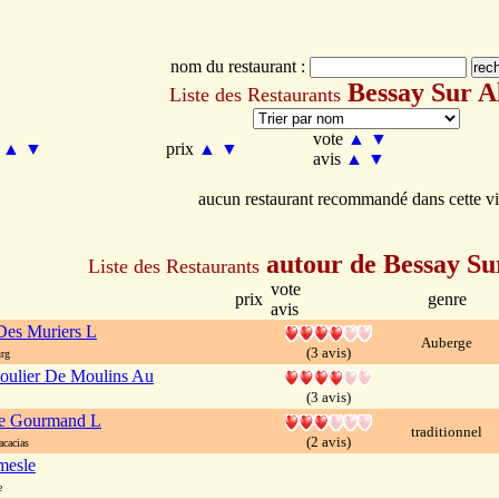
nom du restaurant :
Bessay Sur Al
Liste des Restaurants
vote
▲
▼
m
▲
▼
prix
▲
▼
avis
▲
▼
aucun restaurant recommandé dans cette vi
autour de Bessay Sur
Liste des Restaurants
vote
prix
genre
avis
Des Muriers L
Auberge
(3 avis)
rg
oulier De Moulins Au
(3 avis)
te Gourmand L
traditionnel
(2 avis)
cacias
mesle
e