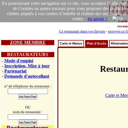
En poursuivant votre navigation sur ce site, vous acceptez l’utilisation
de Cookies ou autres traceurs pour vous proposer des publicités
ciblées adaptés à vos centres d’intérêts et réaliser des statistiques de
visites
en savoir +
Carte
recom
Ce restaurant dans vos favoris
-
envoyer ce l
ZONE MEMBRE
Carte et Menus
Plan d'Accès
Réservatio
RESTAURATEURS
-
Mode d'emploi
-
Inscription, Mise à jour
Restau
-
Partenariat
-
Demande d'autocollant
n° de téléphone du restaurant :
Carte et Me
OU
nom du restaurant :