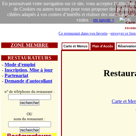
En poursuivant votre navigation sur ce site, vous acceptez l’utilisation
de Cookies ou autres traceurs pour vous proposer des publicités
ciblées adaptés à vos centres d’intérêts et réaliser des statistiques de
visites
en savoir +
Carte
recom
Ce restaurant dans vos favoris
-
envoyer ce lien
ZONE MEMBRE
Carte et Menus
Plan d'Accès
Réservatio
RESTAURATEURS
-
Mode d'emploi
-
Inscription, Mise à jour
Restau
-
Partenariat
-
Demande d'autocollant
n° de téléphone du restaurant :
Carte et Me
OU
nom du restaurant :