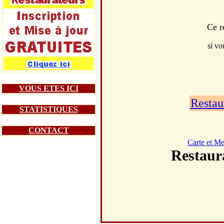
Ce r
si vo
VOUS ETES ICI
Restau
STATISTIQUES
CONTACT
Carte et M
Restau