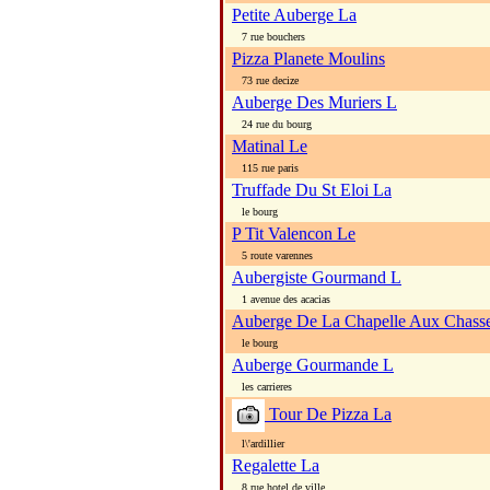
Petite Auberge La
7 rue bouchers
Pizza Planete Moulins
73 rue decize
Auberge Des Muriers L
24 rue du bourg
Matinal Le
115 rue paris
Truffade Du St Eloi La
le bourg
P Tit Valencon Le
5 route varennes
Aubergiste Gourmand L
1 avenue des acacias
Auberge De La Chapelle Aux Chass
le bourg
Auberge Gourmande L
les carrieres
Tour De Pizza La
l\'ardillier
Regalette La
8 rue hotel de ville