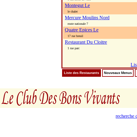
Montegut Le
le chalet
Mercure Moulins Nord
route nationale 7
Quatre Epices Le
17 rue breuil
Restaurant Du Cloitre
1 rue parc
Lis
Liste des Restaurants
Nouveaux Menus
recherche d