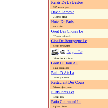
Relais De La Besbre
207 avenue gare
David Lemesle
31 route bleue
Hotel De Paris
rue ecoles
Gout Des Choses Le
12 route nationale
Clos De Bourgogne Le
83 rue bourgogne
Lagon Le
18 rue des six freres
Gout Du Jour Au
5 rue bourgogne
Bulle D Air La
16 rue gambetta
Restaurant Des Cours
36 cours jean jaures
P Tits Plats Les
13 rue pont
Patio Gourmand Le
8 place liberte