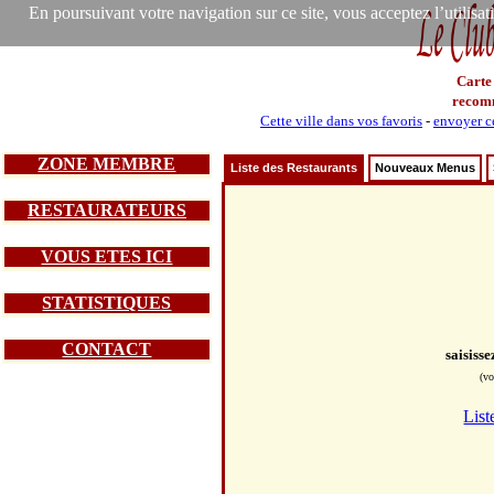
En poursuivant votre navigation sur ce site, vous acceptez l’utilisa
Carte
recom
Cette ville dans vos favoris
-
envoyer ce
ZONE MEMBRE
Liste des Restaurants
Nouveaux Menus
RESTAURATEURS
VOUS ETES ICI
STATISTIQUES
CONTACT
saisiss
(vo
List