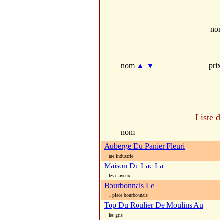
no
nom
▲
▼
pri
Liste 
nom
Auberge Du Panier Fleuri
rue industrie
Maison Du Lac La
les clayeux
Bourbonnais Le
1 place bourbonnais
Top Du Roulier De Moulins Au
les gris