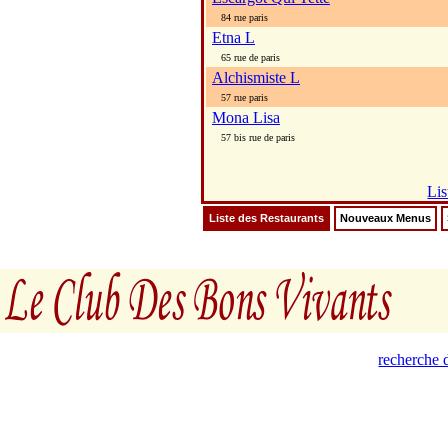
84 rue paris
Etna L
65 rue de paris
Alchismiste L
57 rue paris
Mona Lisa
57 bis rue de paris
Lis
Liste des Restaurants
Nouveaux Menus
recherche d