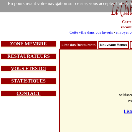
En poursuivant votre navigation sur ce site, vous acceptez l’utilisa
Carte
recom
Cette ville dans vos favoris
-
envoyer ce
ZONE MEMBRE
Liste des Restaurants
Nouveaux Menus
RESTAURATEURS
VOUS ETES ICI
STATISTIQUES
CONTACT
saisiss
(vo
List