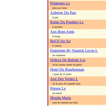
Printemps Le
place aux foires
Auberge Du Parc
le parc
Relais Du Pouthier Le
le pouthier
Aux Bons Amis
le bourg
Bol D Air Au
la verrerie
Empreinte By Yannick Lecoq L
rue commerce
Delices De Babette Les
18 bis avenue charles de gaulle
Hotel Du Bourbonnais
1 place du 14 juillet
Aire Des Verites L
zac les pres de la grande route
Prieure Le
rue mairie
Moulin Marin
route de varennes-sur-teche