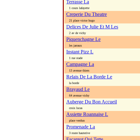
Terrasse La
1 cours lafayette
Creperie Du Theatre
21 place victor hugo
Delices De Julie Et M Les
2 av de vichy
Piquenchagne Le
les jarraux
Instant Pizz L
1 rue stade
Campagne La
13 avenue thiers
Relais De La Borde Le
la borde
Brayaud Le
64 avenue vichy
Auberge Du Bon Accueil
croix lucas
Assiette Roannaise L
place verdun
Promenade La
3 route hauterive
Escargot Qui Tette