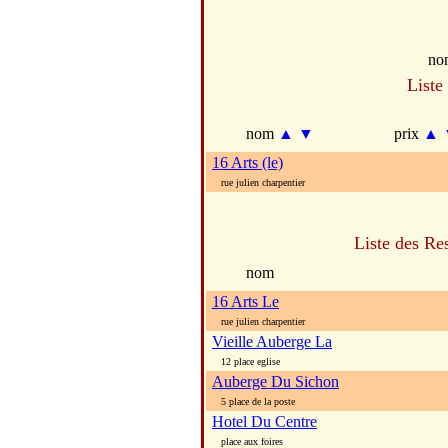
no
Liste
nom
▲
▼
prix
▲
16 Arts (le)
rue julien charpentier
Liste des Re
nom
16 Arts Le
rue julien charpentier
Vieille Auberge La
12 place eglise
Auberge Du Sichon
5 place de la poste
Hotel Du Centre
place aux foires