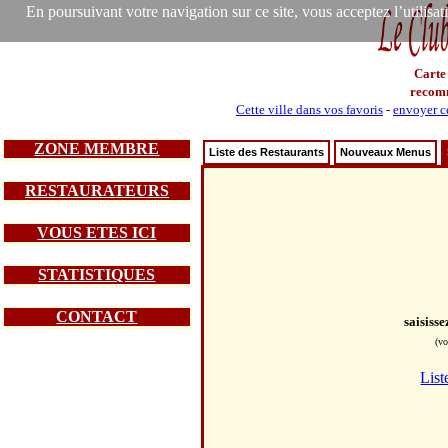
En poursuivant votre navigation sur ce site, vous acceptez l’utilisa
Carte
recom
Cette ville dans vos favoris
-
envoyer ce
ZONE MEMBRE
Liste des Restaurants
Nouveaux Menus
RESTAURATEURS
VOUS ETES ICI
STATISTIQUES
CONTACT
saisiss
(vo
List