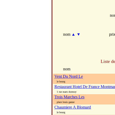
no
nom
▲
▼
pri
Liste d
nom
Vent Du Nord Le
le bourg
Restaurant Hotel De France Montmar
1 rue marx dormoy
Trois Marches Les
place louis ganne
Chaumiere A Blomard
le bourg