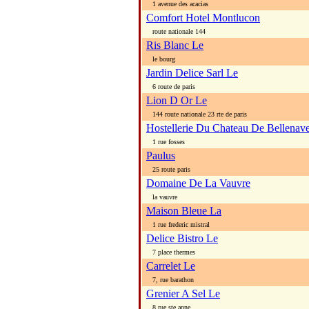
1 avenue des acacias
Comfort Hotel Montlucon
route nationale 144
Ris Blanc Le
le bourg
Jardin Delice Sarl Le
6 route de paris
Lion D Or Le
144 route nationale 23 rte de paris
Hostellerie Du Chateau De Bellenav
1 rue fosses
Paulus
25 route paris
Domaine De La Vauvre
la vauvre
Maison Bleue La
1 rue frederic mistral
Delice Bistro Le
7 place thermes
Carrelet Le
7, rue barathon
Grenier A Sel Le
8 rue ste anne