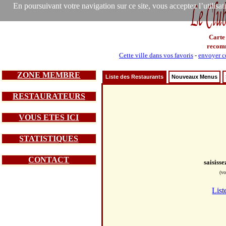
En poursuivant votre navigation sur ce site, vous acceptez l’utilisa
Carte
recom
Cette ville dans vos favoris
-
envoyer ce
ZONE MEMBRE
Liste des Restaurants
Nouveaux Menus
RESTAURATEURS
VOUS ETES ICI
STATISTIQUES
CONTACT
saisiss
(vo
List