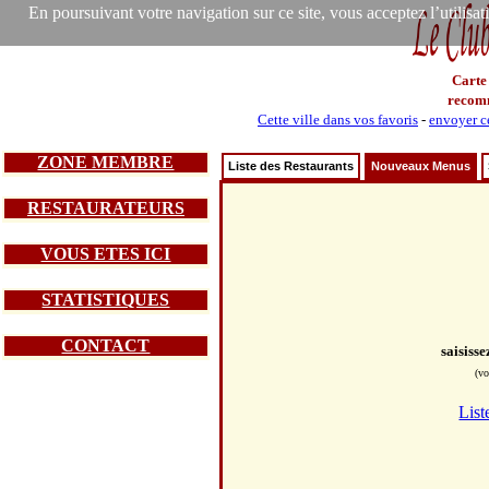
En poursuivant votre navigation sur ce site, vous acceptez l’utilisa
Carte
recom
Cette ville dans vos favoris
-
envoyer ce
ZONE MEMBRE
Liste des Restaurants
Nouveaux Menus
RESTAURATEURS
VOUS ETES ICI
STATISTIQUES
CONTACT
saisiss
(vo
List