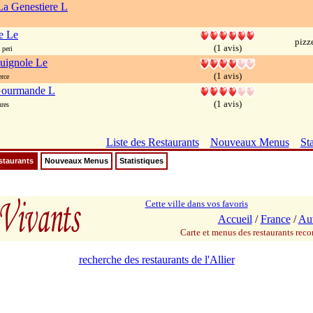
a Genestiere L
e Le
pizz
(1 avis)
 peri
quignole Le
(1 avis)
rce
 Gourmande L
(1 avis)
ures
Liste des Restaurants
Nouveaux Menus
Sta
staurants
Nouveaux Menus
Statistiques
Cette ville dans vos favoris
Accueil
/
France
/
Au
Carte et menus des restaurants re
recherche des restaurants de l'Allier