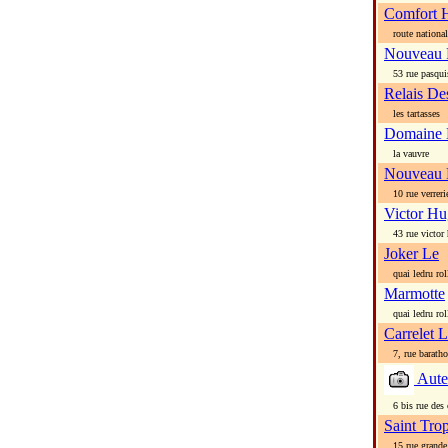
Comfort 
route national
Nouveau 
53 rue pasqui
Relais De
les tartasses
Domaine 
la vauvre
Nouveau 
10 rue verreri
Victor H
43 rue victor
Joker Le
quai ledru rol
Marmotte
quai ledru rol
Carrelet 
7, rue barath
Aute
6 bis rue des c
Saint Tro
15 rue grande