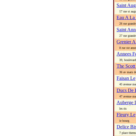
Saint Aug
17 rue st augu
Eau A La
26 rue grande
Saint Ann
27 rue grande
Grenier A
8 rue ste anne
Annees Fo
39, boulevard 
The Scott
36 av marx d
Faisan Le
45 avenue ma
Ducs De 
47 avenue ma
Auberge 
les ris
Fleury Le
le bourg
Delice Bi
7 place therm