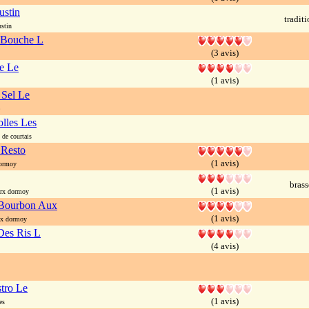
ustin
tradit
stin
 Bouche L
(3 avis)
e Le
(1 avis)
 Sel Le
lles Les
de courtais
 Resto
(1 avis)
ormoy
brass
(1 avis)
rx dormoy
Bourbon Aux
(1 avis)
x dormoy
Des Ris L
(4 avis)
stro Le
(1 avis)
es