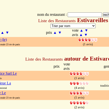
nom du restaurant :
Estivareilles
Liste des Restaurants
vote
▲
▼
m
▲
▼
prix
▲
▼
avis
▲
▼
 (le)
(1 avis)
nale 23 rte de paris
autour de Estivare
Liste des Restaurants
vote
prix
gen
avis
ice Sarl Le
(1 avis)
is
leue La
tradit
(4 avis)
mistral
r Le
(1 avis)
nale 23 rte de paris
(2 avis)