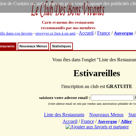
ion de Cookies ou autres traceurs pour vous proposer des publicités ciblée
Carte et menus des restaurants
recommandés par nos membres
Accueil
/
France
/
Auvergne
ille dans vos favoris
-
envoyer ce lien à un ami
-
staurants
Nouveaux Menus
Statistiques
Vous êtes dans l'onglet "Liste des Restauran
Estivareilles
l'inscription au club est
GRATUITE
saisissez votre adresse email :
(votre adresse email ne sera pas vendue sans autorisation préalable de vot
Liste des Restaurants
Nouveaux Menus
Stat
Accueil
/
France
/
/
Auvergne
Allier