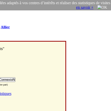
s adaptés à vos centres d’intérêts et réaliser des statistiques de visites
en savoir +
/
Allier
ts"
re part)
istiques