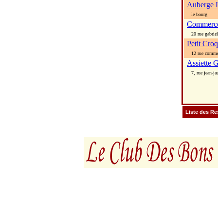
Auberge L
le bourg
Commerc
20 rue gabriel
Petit Cro
12 rue comme
Assiette
7, rue jean-ja
Liste des Re