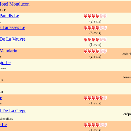
Hotel Montlucon
e 144
Paradis Le
(2 avis)
s
s Tartasses Le
(6 avis)
De La Vauvre
(1 avis)
Mandarin
asiat
(2 avis)
e
ugo Le
 hugo
brass
lin
lin
Le
(1 avis)
on
l De La Crepe
crêp
inq piliers
p Le
(1 avis)