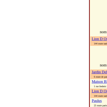
no
Lion D Or
144 route natio
nom
Jardin Del
6 route de par
Maison B
1 rue frederic 
Lion D O
144 route natio
Paulus
25 route paris