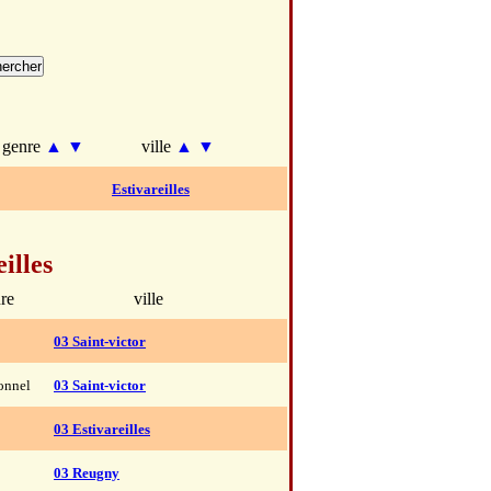
genre
▲
▼
ville
▲
▼
Estivareilles
illes
re
ville
03 Saint-victor
ionnel
03 Saint-victor
03 Estivareilles
03 Reugny