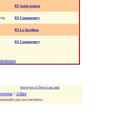
03 Saint-genest
eria
03 Commentry
03 Le-brethon
03 Commentry
tistiques
envoyer ce lien à un ami
vergne
/
Allier
commandés par nos membres