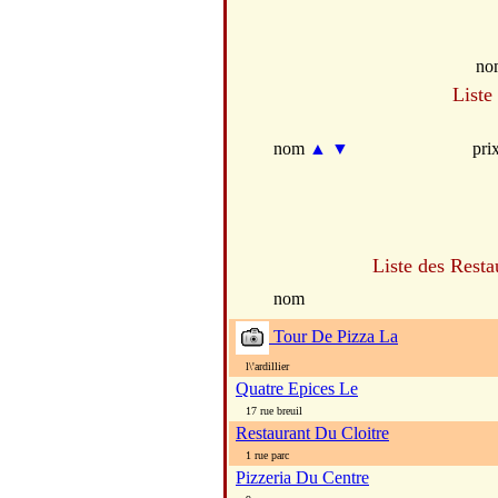
no
Liste
nom
▲
▼
pri
Liste des Resta
nom
Tour De Pizza La
l\'ardillier
Quatre Epices Le
17 rue breuil
Restaurant Du Cloitre
1 rue parc
Pizzeria Du Centre