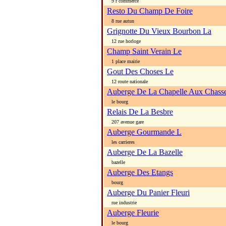
9 r commerce
Resto Du Champ De Foire
8 rue autun
Grignotte Du Vieux Bourbon La
12 rue horloge
Champ Saint Verain Le
1 place mairie
Gout Des Choses Le
12 route nationale
Auberge De La Chapelle Aux Chass
le bourg
Relais De La Besbre
207 avenue gare
Auberge Gourmande L
les carrieres
Auberge De La Bazelle
bazelle
Auberge Des Etangs
bourg
Auberge Du Panier Fleuri
rue industrie
Auberge Fleurie
le bourg