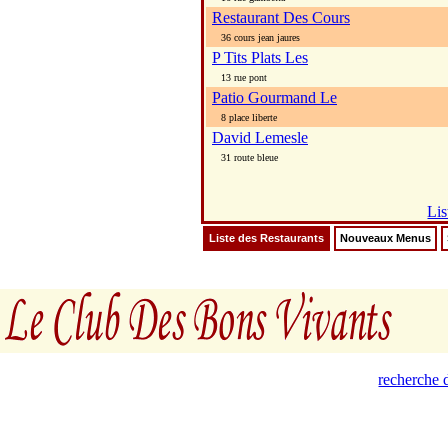
Restaurant Des Cours
36 cours jean jaures
P Tits Plats Les
13 rue pont
Patio Gourmand Le
8 place liberte
David Lemesle
31 route bleue
Lis
Liste des Restaurants
Nouveaux Menus
recherche d