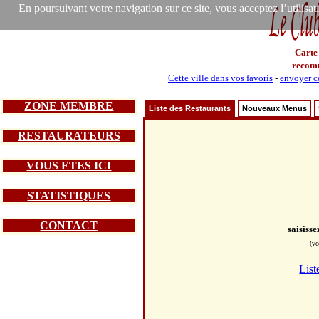
En poursuivant votre navigation sur ce site, vous acceptez l’utilisa
Carte
recom
Cette ville dans vos favoris
-
envoyer ce
ZONE MEMBRE
Liste des Restaurants
Nouveaux Menus
RESTAURATEURS
VOUS ETES ICI
STATISTIQUES
CONTACT
saisiss
(vo
List