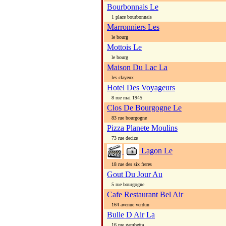
Bourbonnais Le
1 place bourbonnais
Marronniers Les
le bourg
Mottois Le
le bourg
Maison Du Lac La
les clayeux
Hotel Des Voyageurs
8 rue mai 1945
Clos De Bourgogne Le
83 rue bourgogne
Pizza Planete Moulins
73 rue decize
Lagon Le
18 rue des six freres
Gout Du Jour Au
5 rue bourgogne
Cafe Restaurant Bel Air
164 avenue verdun
Bulle D Air La
16 rue gambetta