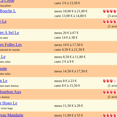
La Crepe
carte 3 € à 13,50 €
inq piliers
 Bouche L
menu 18,90 € à 21,90 €
carte 13,90 € à 14,80 €
(3 avis
e Le
(1 avis
er A Sel Le
menu 20 € à 67 €
carte 14 € à 38 €
te anne
es Folles Les
menu 10 € à 17,50 €
carte 4,50 € à 21,50 €
levard de courtais
r Le
menu 8,50 € à 11,80 €
carte 2 € à 9 €
dru rollin
otte
menu 14,50 € à 17,50 €
dru rollin
an Le
menu 8 € à 23 €
carte 8 € à 15,50 €
(1 avis
nue marx dormoy
Bourbon Aux
(1 avis
x dormoy
or Hugo Le
menu 11,50 € à 29 €
victor hugo
eau Mandarin
menu 11,90 € à 55 €