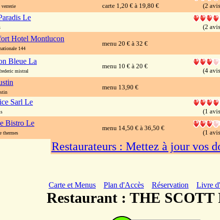
carte 1,20 € à 19,80 €
(2 avis
verrerie
aradis Le
(2 avis
s
ort Hotel Montlucon
menu 20 € à 32 €
ationale 144
on Bleue La
menu 10 € à 20 €
(4 avis
ederic mistral
ustin
menu 13,90 €
stin
ice Sarl Le
(1 avis
is
e Bistro Le
menu 14,50 € à 36,50 €
(1 avis
 thermes
Restaurateurs : Mettez à jour vos 
Carte et Menus
Plan d'Accès
Réservation
Livre d
Restaurant : THE SCOT