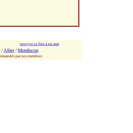
envoyer ce lien à un ami
e
/
Allier
/
Montlucon
commandés par nos membres