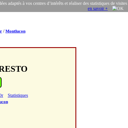
s adaptés à vos centres d’intérêts et réaliser des statistiques de visites
en savoir +
/
er
Montlucon
 RESTO
Or
Statistiques
ucon