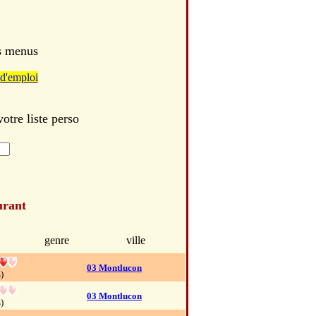
es menus
d'emploi
tre liste perso
urant
genre
ville
03 Montlucon
)
03 Montlucon
)