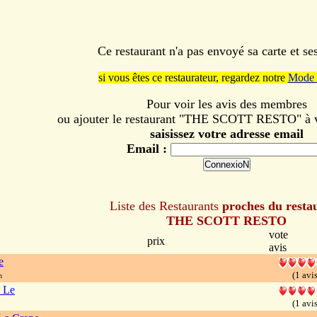
Ce restaurant n'a pas envoyé sa carte et s
si vous êtes ce restaurateur, regardez notre
Mode 
Pour voir les avis des membres
ou ajouter le restaurant "THE SCOTT RESTO" à vo
saisissez votre adresse email
Email :
Liste des Restaurants
proches du resta
THE SCOTT RESTO
vote
prix
avis
e
(1 avis
n
p Le
(1 avis