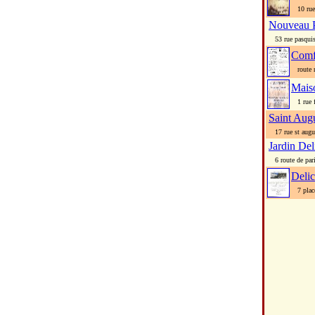
10 rue 
Nouveau P
53 rue pasqui
Comf
route n
Mais
1 rue fr
Saint Aug
17 rue st augu
Jardin Del
6 route de par
Delic
7 place