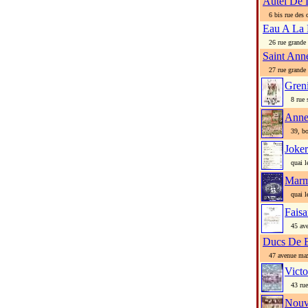
Autel De 
6 bis rue des c
Eau A La
26 rue grande
Saint Ann
27 rue grande
Greni
8 rue s
Anne
39, bou
Joke
quai le
Marm
quai le
Fais
45 ave
Ducs De 
47 avenue ma
Vict
43 rue 
Nouv