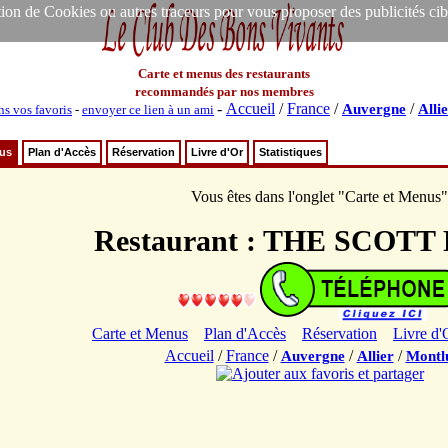
ion de Cookies ou autres traceurs pour vous proposer des publicités ciblée
Carte et menus des restaurants
recommandés par nos membres
-
Accueil
/
France
/
/
Auvergne
Alli
ns vos favoris
-
envoyer ce lien à un ami
nus
Plan d'Accès
Réservation
Livre d'Or
Statistiques
Vous êtes dans l'onglet "Carte et Menus"
Restaurant : THE SCOTT
Carte et Menus
Plan d'Accès
Réservation
Livre d'
Accueil
/
France
/
/
/
Auvergne
Allier
Montl