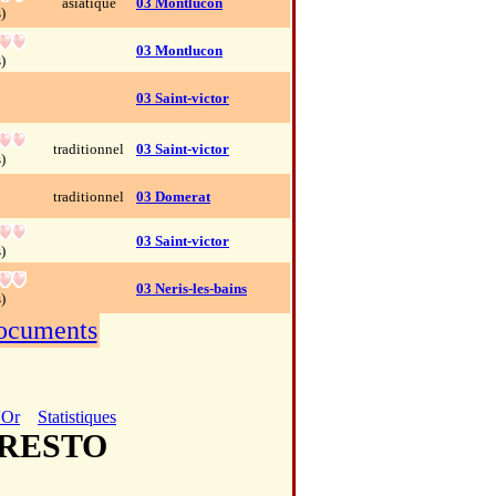
asiatique
03 Montlucon
)
03 Montlucon
)
03 Saint-victor
traditionnel
03 Saint-victor
)
traditionnel
03 Domerat
03 Saint-victor
)
03 Neris-les-bains
)
documents
'Or
Statistiques
T RESTO