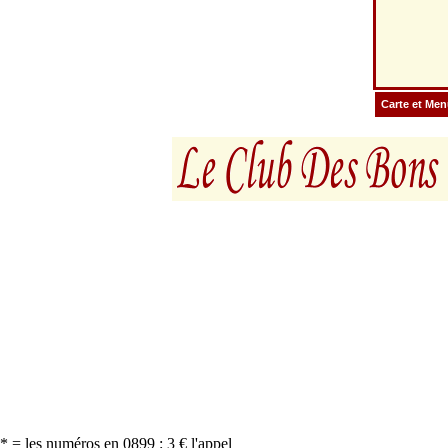
Carte et Me
* = les numéros en 0899 : 3 € l'appel