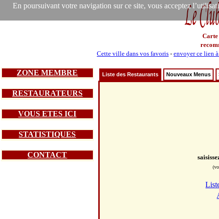
En poursuivant votre navigation sur ce site, vous acceptez l’utilisa
Carte
recom
Cette ville dans vos favoris
-
envoyer ce lien 
ZONE MEMBRE
Liste des Restaurants
Nouveaux Menus
RESTAURATEURS
VOUS ETES ICI
STATISTIQUES
CONTACT
saisiss
(vo
List