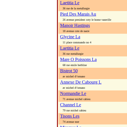
Laetitia Le
36 rue de la metallurgie
Pied Des Marais Au
26 avenue president coty le home varaville
Manoir Hastings
18 avenue cote de nacre
Glycine La
11 place commando no 4
Laetitia Le
36 rue metallurgie
Mare O Poissons La
68 rue emile herbline
Bistrot 50
av michel d\'ornano
Annexe De Cabourg L
av michel d\'ornano
Normandie Le
71 avenue michel cabieu
Channel Le
79 rue michel cabieu
Tisons Les
74 avenue mer