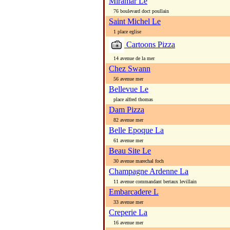
Miramar Le
76 boulevard doct poullain
Saint Michel Le
1 place eglise
Cartoons Pizza
14 avenue de la mer
Chez Swann
56 avenue mer
Bellevue Le
place alfred thomas
Dam Pizza
82 avenue mer
Belle Epoque La
61 avenue mer
Beau Site Le
30 avenue marechal foch
Champagne Ardenne La
11 avenue commandant bertaux levillain
Embarcadere L
33 avenue mer
Creperie La
16 avenue mer