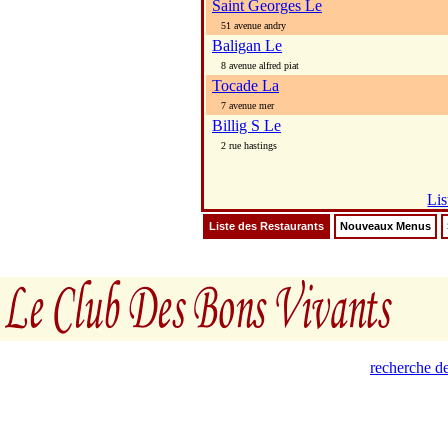
Saint Georges Le
51 avenue andry
Baligan Le
8 avenue alfred piat
Tocade La
7 avenue mer
Billig S Le
2 rue hastings
Lis
Liste des Restaurants
Nouveaux Menus
recherche de