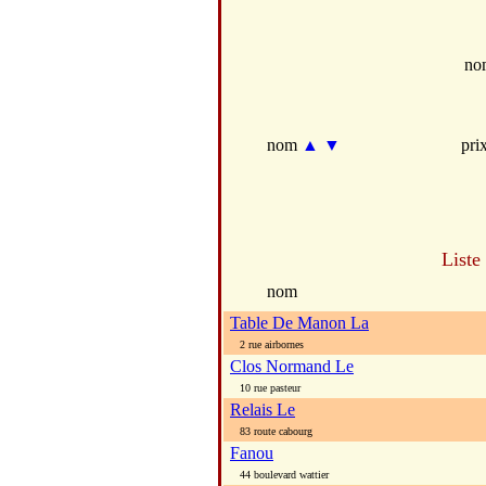
no
nom
▲
▼
pri
Liste
nom
Table De Manon La
2 rue airbornes
Clos Normand Le
10 rue pasteur
Relais Le
83 route cabourg
Fanou
44 boulevard wattier