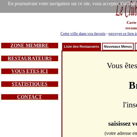
En poursuivant votre navigation sur ce site, vous acceptez l’utilisa
Carte
recom
Cette ville dans vos favoris
-
envoyer ce lien 
ZONE MEMBRE
Liste des Restaurants
Nouveaux Menus
RESTAURATEURS
Vous êtes
VOUS ETES ICI
B
STATISTIQUES
CONTACT
l'in
saisissez 
(votre adresse em