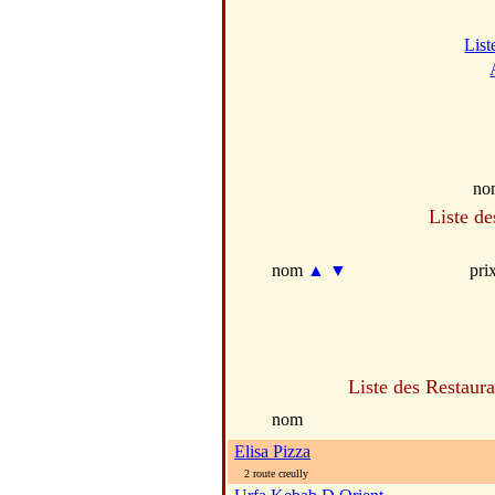
List
no
Liste de
nom
▲
▼
pri
Liste des Restaura
nom
Elisa Pizza
2 route creully