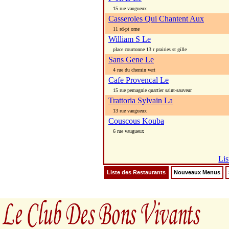
15 rue vaugueux
Casseroles Qui Chantent Aux
11 rd-pt orne
William S Le
place courtonne 13 r prairies st gille
Sans Gene Le
4 rue du chemin vert
Cafe Provencal Le
15 rue pemagnie quartier saint-sauveur
Trattoria Sylvain La
13 rue vaugueux
Couscous Kouba
6 rue vaugueux
Lis
Liste des Restaurants
Nouveaux Menus