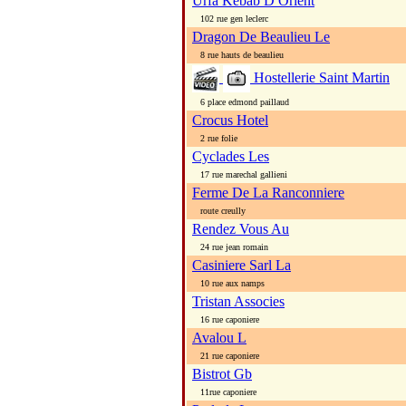
Urfa Kebab D Orient
102 rue gen leclerc
Dragon De Beaulieu Le
8 rue hauts de beaulieu
Hostellerie Saint Martin
6 place edmond paillaud
Crocus Hotel
2 rue folie
Cyclades Les
17 rue marechal gallieni
Ferme De La Ranconniere
route creully
Rendez Vous Au
24 rue jean romain
Casiniere Sarl La
10 rue aux namps
Tristan Associes
16 rue caponiere
Avalou L
21 rue caponiere
Bistrot Gb
11rue caponiere