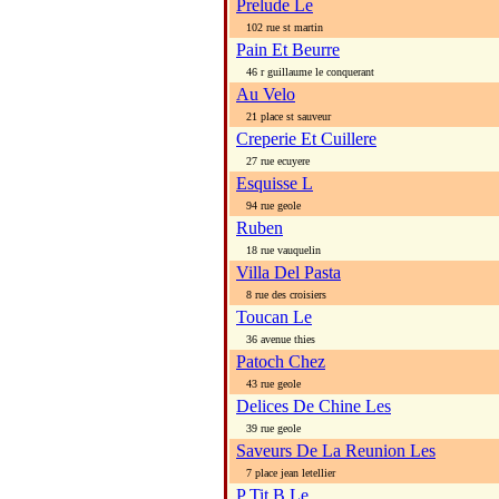
Prelude Le
102 rue st martin
Pain Et Beurre
46 r guillaume le conquerant
Au Velo
21 place st sauveur
Creperie Et Cuillere
27 rue ecuyere
Esquisse L
94 rue geole
Ruben
18 rue vauquelin
Villa Del Pasta
8 rue des croisiers
Toucan Le
36 avenue thies
Patoch Chez
43 rue geole
Delices De Chine Les
39 rue geole
Saveurs De La Reunion Les
7 place jean letellier
P Tit B Le