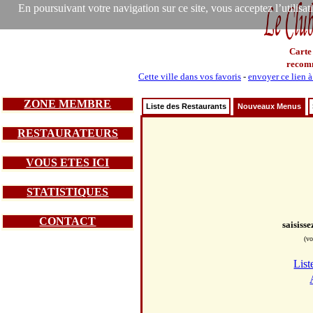
En poursuivant votre navigation sur ce site, vous acceptez l’utilisa
Carte
recom
Cette ville dans vos favoris
-
envoyer ce lien 
ZONE MEMBRE
Liste des Restaurants
Nouveaux Menus
RESTAURATEURS
VOUS ETES ICI
STATISTIQUES
CONTACT
saisiss
(vo
List