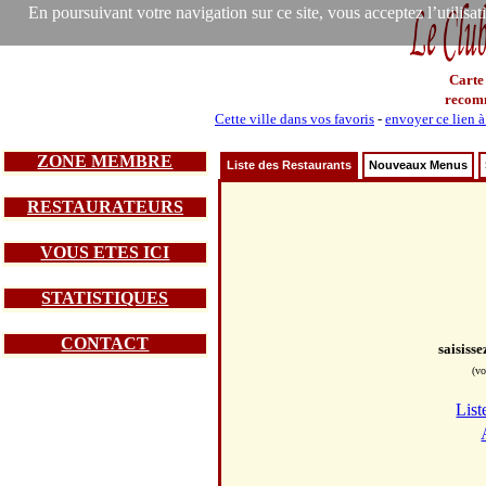
En poursuivant votre navigation sur ce site, vous acceptez l’utilisa
Carte
recom
Cette ville dans vos favoris
-
envoyer ce lien 
ZONE MEMBRE
Liste des Restaurants
Nouveaux Menus
RESTAURATEURS
VOUS ETES ICI
STATISTIQUES
CONTACT
saisiss
(vo
List