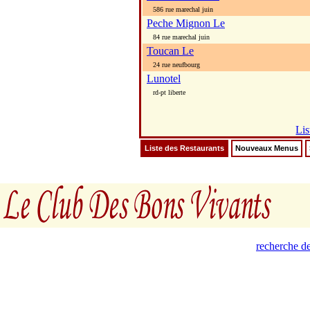
586 rue marechal juin
Peche Mignon Le
84 rue marechal juin
Toucan Le
24 rue neufbourg
Lunotel
rd-pt liberte
Lis
Liste des Restaurants
Nouveaux Menus
recherche de