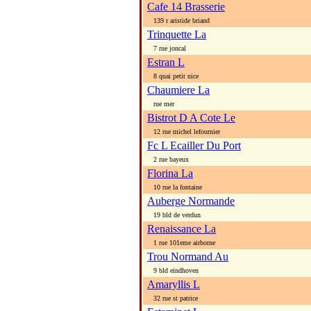
Cafe 14 Brasserie
139 r aristide briand
Trinquette La
7 rue joncal
Estran L
8 quai petit nice
Chaumiere La
rue mer
Bistrot D A Cote Le
12 rue michel lefournier
Fc L Ecailler Du Port
2 rue bayeux
Florina La
10 rue la fontaine
Auberge Normande
19 bld de verdun
Renaissance La
1 rue 101eme airborne
Trou Normand Au
9 bld eindhoven
Amaryllis L
32 rue st patrice