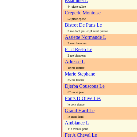
Estaminet L
44 place eglise
Creperie Montoise
52 place eglise
Bistrot De Paris Le
3 rue doct guillet pl saint patrice
Assiette Normande L
3 rue chanoines
P Tit Resto Le
2 rue bienvenu
Adresse L
10 rue laitiere
Marie Stephane
35 rue larcher
Djerba Couscous Le
67 rue st jean
Ponts D Ouve Les
le pont douve
Grand Hard Le
le grand hard
Ambiance L
114 avenue paris
Fer A Cheval Le