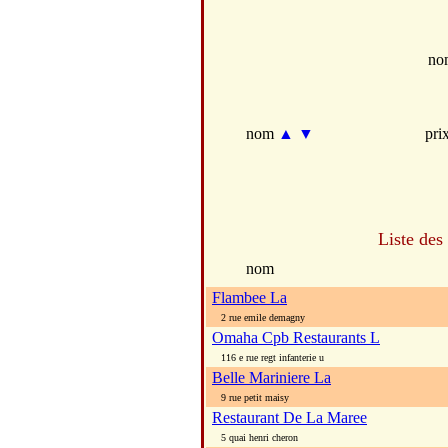
no
nom
▲
▼
pri
Liste des
nom
Flambee La
2 rue emile demagny
Omaha Cpb Restaurants L
116 e rue regt infanterie u
Belle Mariniere La
9 rue petit maisy
Restaurant De La Maree
5 quai henri cheron