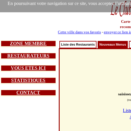
En poursuivant votre navigation sur ce site, vous acceptez l’utilisa
Carte
recom
Cette ville dans vos favoris
-
envoyer ce lien 
ZONE MEMBRE
Liste des Restaurants
Nouveaux Menus
RESTAURATEURS
VOUS ETES ICI
STATISTIQUES
CONTACT
saisiss
(vo
List