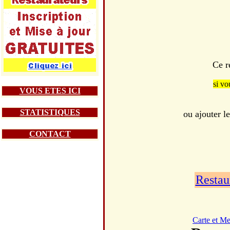
Ce r
si vo
VOUS ETES ICI
STATISTIQUES
ou ajouter l
CONTACT
Restau
Carte et M