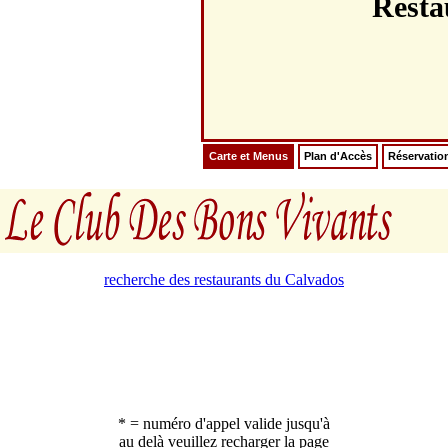
Resta
Carte et Menus
Plan d'Accès
Réservatio
recherche des restaurants du Calvados
* = numéro d'appel valide jusqu'à
au delà veuillez recharger la page