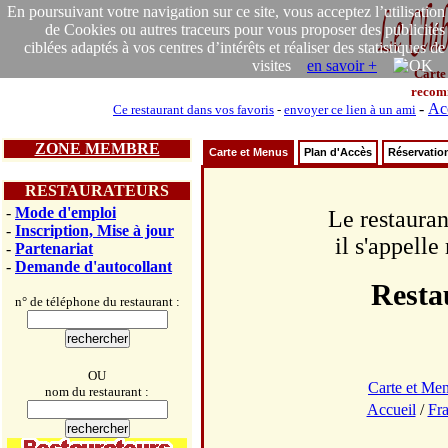
En poursuivant votre navigation sur ce site, vous acceptez l’utilisation
de Cookies ou autres traceurs pour vous proposer des publicités
ciblées adaptés à vos centres d’intérêts et réaliser des statistiques de
visites
en savoir +
Carte
recom
-
Ac
Ce restaurant dans vos favoris
-
envoyer ce lien à un ami
ZONE MEMBRE
Carte et Menus
Plan d'Accès
Réservatio
RESTAURATEURS
-
Mode d'emploi
Le restauran
-
Inscription, Mise à jour
il s'appell
-
Partenariat
-
Demande d'autocollant
Resta
n° de téléphone du restaurant :
OU
Carte et Me
nom du restaurant :
Accueil
/
Fr