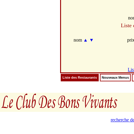
no
Liste
nom
▲
▼
pri
Lis
Liste des Restaurants
Nouveaux Menus
recherche de