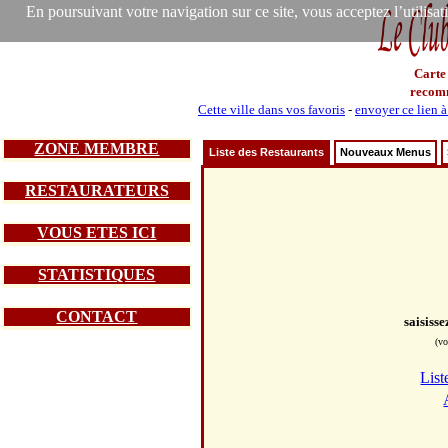
En poursuivant votre navigation sur ce site, vous acceptez l’utilisa
Carte
recom
Cette ville dans vos favoris
-
envoyer ce lien 
ZONE MEMBRE
Liste des Restaurants
Nouveaux Menus
RESTAURATEURS
VOUS ETES ICI
STATISTIQUES
CONTACT
saisiss
(vo
List