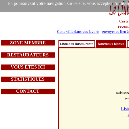
En poursuivant votre navigation sur ce site, vous acceptez l’utilisa
Carte
recom
Cette ville dans vos favoris
-
envoyer ce lien 
ZONE MEMBRE
Liste des Restaurants
Nouveaux Menus
RESTAURATEURS
VOUS ETES ICI
STATISTIQUES
CONTACT
saisiss
(vo
List