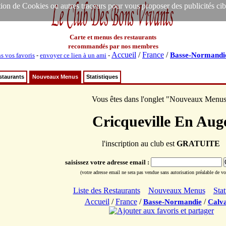
ion de Cookies ou autres traceurs pour vous proposer des publicités ciblée
Carte et menus des restaurants
recommandés par nos membres
Accueil
/
France
/
Basse-Normandi
ns vos favoris
-
envoyer ce lien à un ami
-
staurants
Nouveaux Menus
Statistiques
Vous êtes dans l'onglet "Nouveaux Menu
Cricqueville En Aug
l'inscription au club est
GRATUITE
saisissez votre adresse email :
(votre adresse email ne sera pas vendue sans autorisation préalable de vot
Liste des Restaurants
Nouveaux Menus
Stat
Accueil
/
France
/
/
Basse-Normandie
Calv