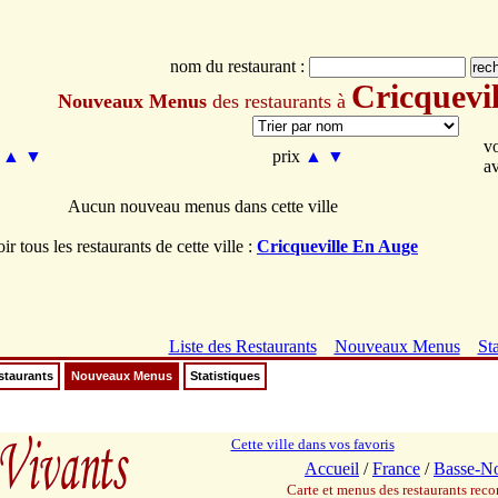
nom du restaurant :
Cricquevi
Nouveaux Menus
des restaurants à
v
m
▲
▼
prix
▲
▼
a
Aucun nouveau menus dans cette ville
oir tous les restaurants de cette ville :
Cricqueville En Auge
Liste des Restaurants
Nouveaux Menus
Sta
staurants
Nouveaux Menus
Statistiques
Cette ville dans vos favoris
Accueil
/
France
/
Basse-N
Carte et menus des restaurants re