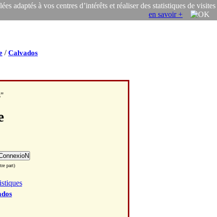
s adaptés à vos centres d’intérêts et réaliser des statistiques de visites
en savoir +
/
e
Calvados
s"
e
re part)
istiques
ados