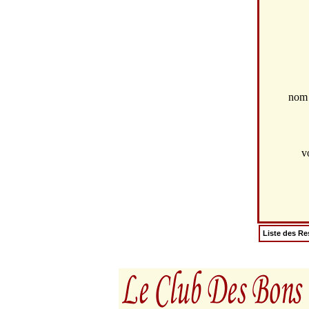
no
v
Liste des Re