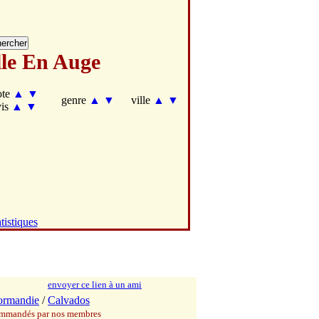
lle En Auge
ote
▲
▼
genre
▲
▼
ville
▲
▼
vis
▲
▼
tistiques
envoyer ce lien à un ami
ormandie
/
Calvados
commandés par nos membres