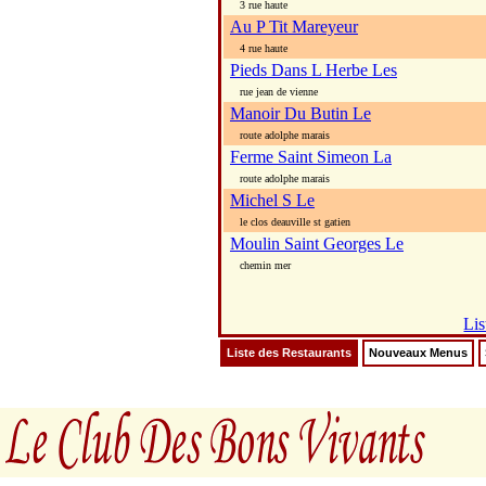
3 rue haute
Au P Tit Mareyeur
4 rue haute
Pieds Dans L Herbe Les
rue jean de vienne
Manoir Du Butin Le
route adolphe marais
Ferme Saint Simeon La
route adolphe marais
Michel S Le
le clos deauville st gatien
Moulin Saint Georges Le
chemin mer
Lis
Liste des Restaurants
Nouveaux Menus