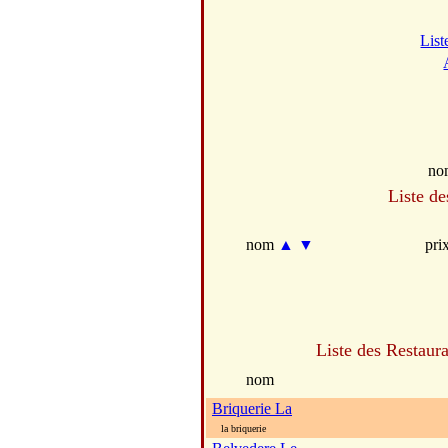
List
no
Liste de
nom
▲
▼
pri
Liste des Restaura
nom
Briquerie La
la briquerie