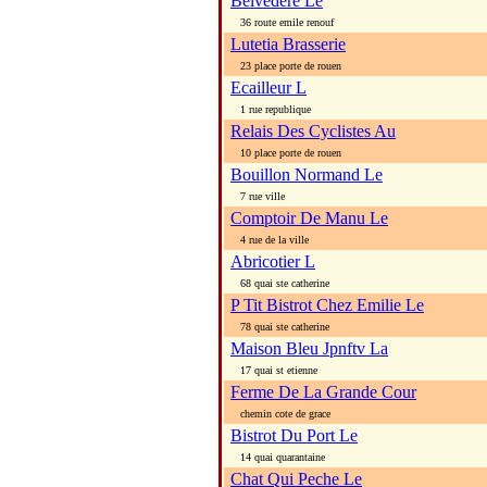
Belvedere Le
36 route emile renouf
Lutetia Brasserie
23 place porte de rouen
Ecailleur L
1 rue republique
Relais Des Cyclistes Au
10 place porte de rouen
Bouillon Normand Le
7 rue ville
Comptoir De Manu Le
4 rue de la ville
Abricotier L
68 quai ste catherine
P Tit Bistrot Chez Emilie Le
78 quai ste catherine
Maison Bleu Jpnftv La
17 quai st etienne
Ferme De La Grande Cour
chemin cote de grace
Bistrot Du Port Le
14 quai quarantaine
Chat Qui Peche Le