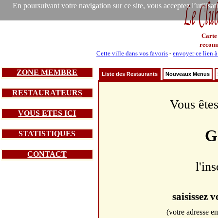
En poursuivant votre navigation sur ce site, vous acceptez l’utilisa
Carte
recom
Cette ville dans vos favoris
-
envoyer ce lien 
ZONE MEMBRE
Liste des Restaurants
Nouveaux Menus
RESTAURATEURS
Vous êtes
VOUS ETES ICI
G
STATISTIQUES
CONTACT
l'in
saisissez 
(votre adresse em