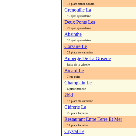
12 place arthur boudin
Grenouille La
16 quai quarantaine
Deux Ponts Les
20 quai quarantaine
Absinthe
10 quai quarantaine
Corsaire Le
22 place ste catherine
Auberge De La Griserie
haras de la griserie
Breard Le
7 rue puits
Champlain Le
6 place hamelin
2bld
12 place ste catherine
Cidrerie La
26 place hamelin
Restaurant Entre Terre Et Mer
12 place hamelin
Crystal Le