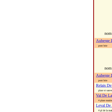
no
Auberge 
pont brie
nom
Auberge 
pont brie
Relais De
place st sauve
Val De La
4 place mairi
Leval De 
4 pl de la mai