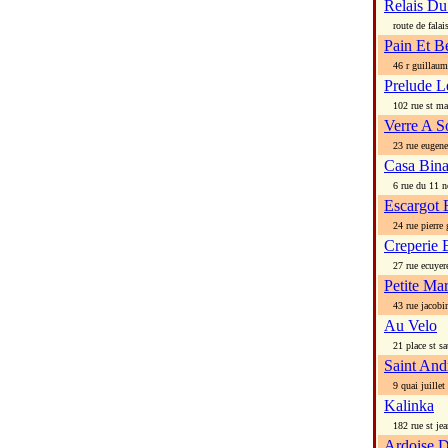
Relais D
route de falai
Pain Et B
46 r guillaume
Prelude L
102 rue st ma
Verre A S
23 rue eugene
Casa Bin
6 rue du 11 n
Escargot 
24 rue pierre g
Creperie E
27 rue ecuyer
Petite Ma
43 rue jacobi
Au Velo
21 place st sa
Saint An
9 quai juillet
Kalinka
182 rue st jea
Ardoise D