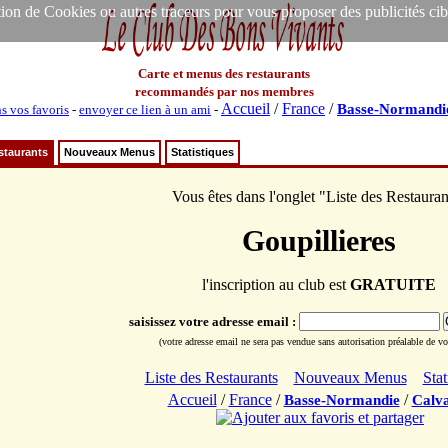
ion de Cookies ou autres traceurs pour vous proposer des publicités ciblée
Carte et menus des restaurants
recommandés par nos membres
Accueil
/
France
/
Basse-Normandi
ns vos favoris
-
envoyer ce lien à un ami
-
staurants
Nouveaux Menus
Statistiques
Vous êtes dans l'onglet "Liste des Restauran
Goupillieres
l'inscription au club est
GRATUITE
saisissez votre adresse email :
(votre adresse email ne sera pas vendue sans autorisation préalable de vot
Liste des Restaurants
Nouveaux Menus
Stat
Accueil
/
France
/
/
Basse-Normandie
Calv