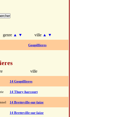
genre
▲
▼
ville
▲
▼
Goupillieres
ieres
re
ville
14 Goupillieres
rie
14 Thury-harcourt
onnel
14 Bretteville-sur-laize
14 Bretteville-sur-laize