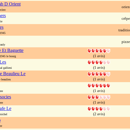
b D Orient
orien
clerc
ers
crêpe
ie
es
traditi
1945
pizze
anly
e Et Baguette
(1 avis)
1945 le bourg
Les
(1 avis)
l gallieni
e Beaulieu Le
(1 avis)
 beaulieu
(1 avis)
ere
socies
(1 avis)
ere
afe Le
(2 avis)
michel
b
re