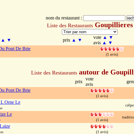
nom du restaurant :
Goupillieres
Liste des Restaurants
vote
▲
▼
m
▲
▼
prix
▲
▼
avis
▲
▼
Du Pont De Brie
(1 avis)
autour de Goupill
Liste des Restaurants
vote
prix
gen
avis
Du Pont De Brie
(1 avis)
 L Orne Le
crêpe
ur
ize Le
traditi
(1 avis)
e
Laize
(1 avis)
rie