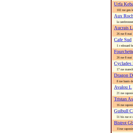
Urfa Keba
102 rue gen le
Aux Roch
la cambronner
Aucrais L
26 rue 8 mai 
Cafe Sud
1 r edouard br
Fourchett
26 rue 8 mai 
Cyclades 
17 rue marecha
Dragon D
8 rue hauts de
Avalou L
21 rue caponi
Tristan As
16 rue caponi
Guibull C
51 bis rue st 
Bistrot G
11rue caponie