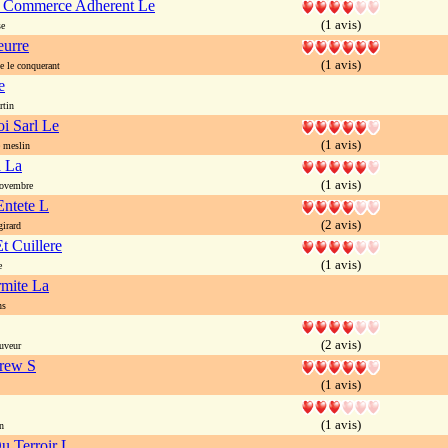
u Commerce Adherent Le
(1 avis)
se
eurre
(1 avis)
 le conquerant
e
rtin
oi Sarl Le
(1 avis)
 meslin
a La
(1 avis)
ovembre
Entete L
(2 avis)
irard
t Cuillere
(1 avis)
e
rmite La
ns
(2 avis)
uveur
drew S
(1 avis)
(1 avis)
n
u Terroir L