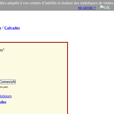
s adaptés à vos centres d’intérêts et réaliser des statistiques de visites
en savoir +
/
e
Calvados
ts"
re part)
istiques
ados