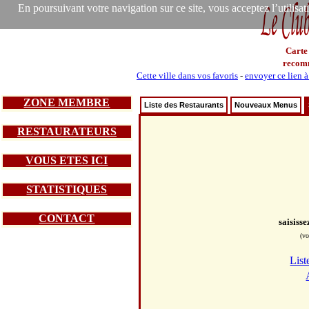
En poursuivant votre navigation sur ce site, vous acceptez l’utilisa
Carte
recom
Cette ville dans vos favoris
-
envoyer ce lien 
ZONE MEMBRE
Liste des Restaurants
Nouveaux Menus
RESTAURATEURS
VOUS ETES ICI
STATISTIQUES
CONTACT
saisiss
(vo
List