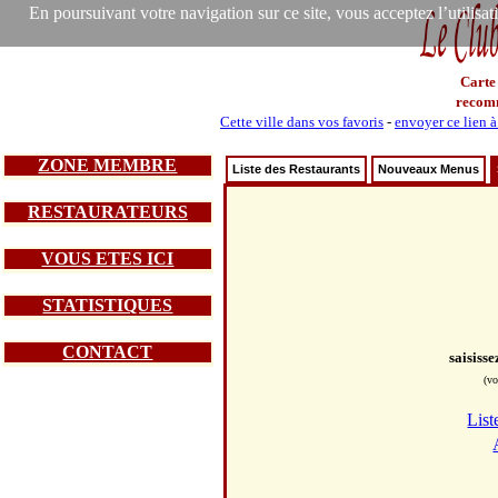
En poursuivant votre navigation sur ce site, vous acceptez l’utilisa
Carte
recom
Cette ville dans vos favoris
-
envoyer ce lien 
ZONE MEMBRE
Liste des Restaurants
Nouveaux Menus
RESTAURATEURS
VOUS ETES ICI
STATISTIQUES
CONTACT
saisiss
(vo
List