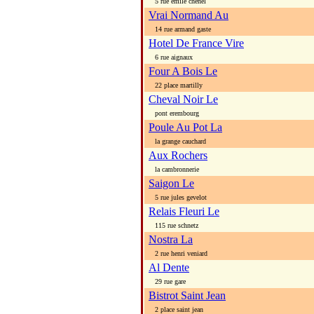
5 rue emile chenel
Vrai Normand Au
14 rue armand gaste
Hotel De France Vire
6 rue aignaux
Four A Bois Le
22 place martilly
Cheval Noir Le
pont erembourg
Poule Au Pot La
la grange cauchard
Aux Rochers
la cambronnerie
Saigon Le
5 rue jules gevelot
Relais Fleuri Le
115 rue schnetz
Nostra La
2 rue henri veniard
Al Dente
29 rue gare
Bistrot Saint Jean
2 place saint jean