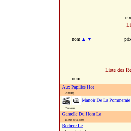
no
Li
nom
▲
▼
pri
Liste des Re
nom
Aux Papilles Hot
le bourg
Manoir De La Pommeraie
l\'auverre
Gamelle Du Hom La
15 rue de la gare
Berbere Le