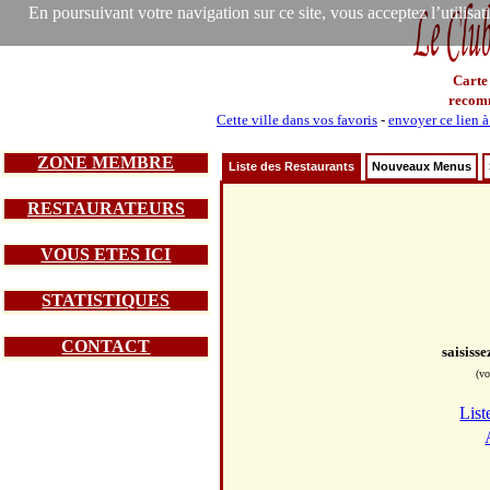
En poursuivant votre navigation sur ce site, vous acceptez l’utilisa
Carte
recom
Cette ville dans vos favoris
-
envoyer ce lien 
ZONE MEMBRE
Liste des Restaurants
Nouveaux Menus
RESTAURATEURS
VOUS ETES ICI
STATISTIQUES
CONTACT
saisiss
(vo
List