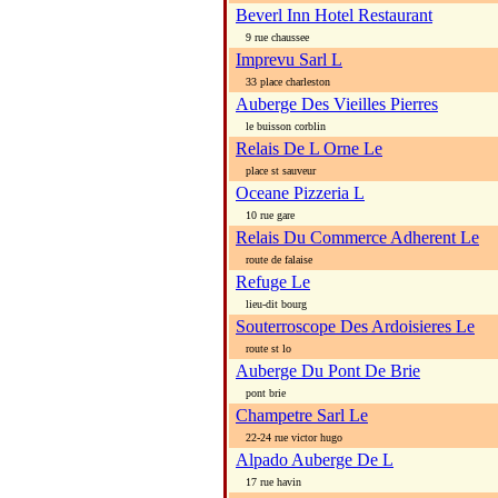
Beverl Inn Hotel Restaurant
9 rue chaussee
Imprevu Sarl L
33 place charleston
Auberge Des Vieilles Pierres
le buisson corblin
Relais De L Orne Le
place st sauveur
Oceane Pizzeria L
10 rue gare
Relais Du Commerce Adherent Le
route de falaise
Refuge Le
lieu-dit bourg
Souterroscope Des Ardoisieres Le
route st lo
Auberge Du Pont De Brie
pont brie
Champetre Sarl Le
22-24 rue victor hugo
Alpado Auberge De L
17 rue havin