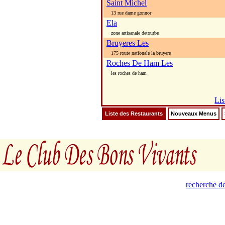
Saint Michel
13 rue dame gonnor
Ela
zone artisanale detourbe
Bruyeres Les
175 route nationale la bruyere
Roches De Ham Les
les roches de ham
Lis
Liste des Restaurants
Nouveaux Menus
recherche de