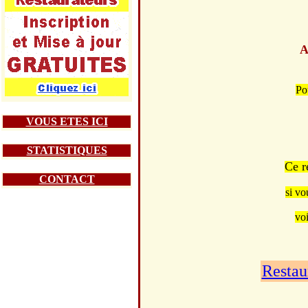
A
Po
VOUS ETES ICI
STATISTIQUES
Ce r
CONTACT
si vo
voi
Restau