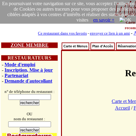
En poursuivant votre navigation sur ce site, vous acceptez l’utilisation
de Cookies ou autres traceurs pour vous proposer des publicités
ciblées adaptés à vos centres d’intérêts et réaliser des statistiques de
visites
en savoir +
Carte
recom
-
A
Ce restaurant dans vos favoris
-
envoyer ce lien à un ami
ZONE MEMBRE
Carte et Menus
Plan d'Accès
Réservatio
RESTAURATEURS
-
Mode d'emploi
-
Inscription, Mise à jour
Re
-
Partenariat
-
Demande d'autocollant
n° de téléphone du restaurant :
Carte et Me
Accueil
/
F
OU
nom du restaurant :