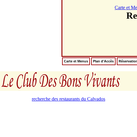
Carte et M
Re
Carte et Menus
Plan d'Accès
Réservatio
recherche des restaurants du Calvados