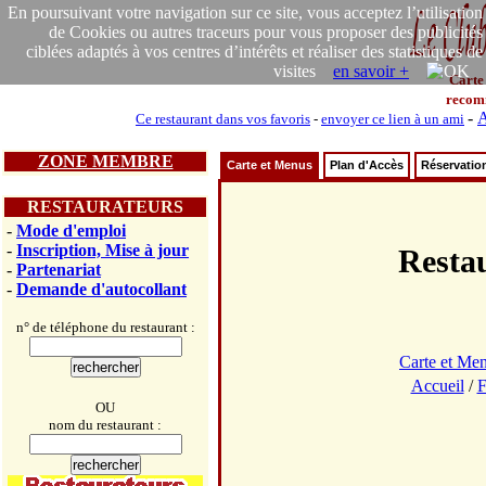
En poursuivant votre navigation sur ce site, vous acceptez l’utilisation
de Cookies ou autres traceurs pour vous proposer des publicités
ciblées adaptés à vos centres d’intérêts et réaliser des statistiques de
visites
en savoir +
Carte
recom
-
A
Ce restaurant dans vos favoris
-
envoyer ce lien à un ami
ZONE MEMBRE
Carte et Menus
Plan d'Accès
Réservatio
RESTAURATEURS
-
Mode d'emploi
-
Inscription, Mise à jour
Rest
-
Partenariat
-
Demande d'autocollant
n° de téléphone du restaurant :
Carte et Me
Accueil
/
F
OU
nom du restaurant :