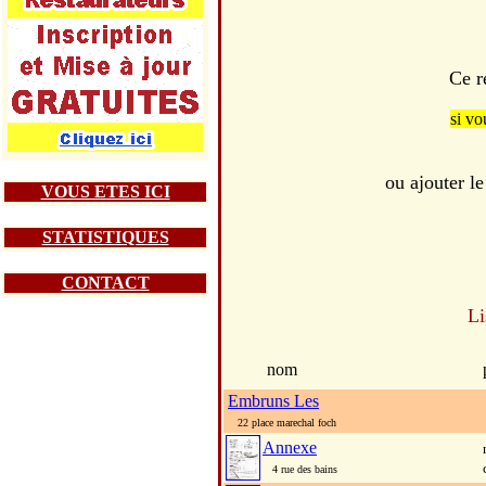
Ce r
si vo
ou ajouter 
VOUS ETES ICI
STATISTIQUES
CONTACT
Li
nom
Embruns Les
22 place marechal foch
Annexe
4 rue des bains