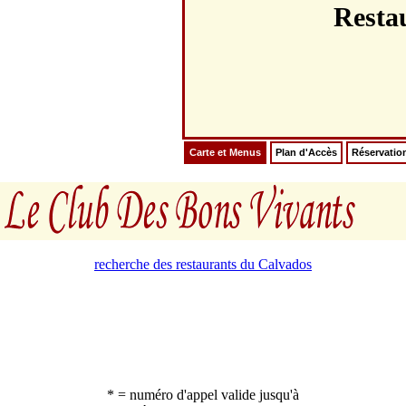
Rest
Carte et Menus
Plan d'Accès
Réservatio
recherche des restaurants du Calvados
* = numéro d'appel valide jusqu'à