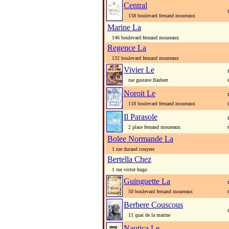
Central
158 boulevard fernand moureaux
Marine La
146 boulevard fernand moureaux
Regence La
132 boulevard fernand moureaux
Vivier Le
rue gustave flaubert
Noroit Le
118 boulevard fernand moureaux
Il Parasole
2 place fernand moureaux
Bolee Normande La
1 rue durand couyere
Bertella Chez
1 rue victor hugo
Guinguette La
50 boulevard fernand moureaux
Berbere Couscous
11 quai de la marine
Nautica Le