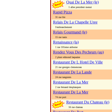
Quai De La Mer (le)
1 allee president menut
Rapid Pizza
31 rue ble
Relais De La Chapelle Uree
l'embranchement
Relais Gourmand (le)
15 rue tanis
Renaissance (la)
1 rue 101eme airborne
Rendez Vous Des Pecheurs (au)
2 place edmond laquaine
Restaurant De L Hotel De Ville
21 rue georges clemenceau
Restaurant De La Lande
24 rue tanguiers
Restaurant De La Mer
2 rue fernand desplanques
Restaurant De La Mer
74 rue port
Restaurant Du Chateau (le)
16 rue chateau