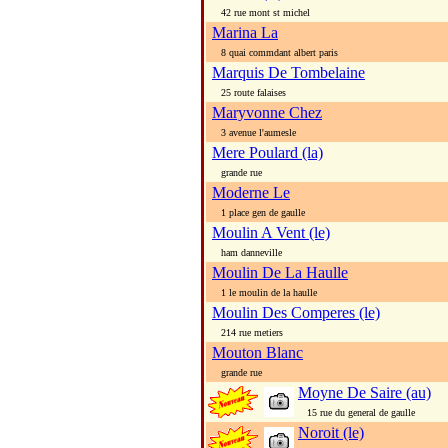
42 rue mont st michel
Marina La
8 quai commdant albert paris
Marquis De Tombelaine
25 route falaises
Maryvonne Chez
3 avenue l'aumesle
Mere Poulard (la)
grande rue
Moderne Le
1 place gen de gaulle
Moulin A Vent (le)
ham danneville
Moulin De La Haulle
1 le moulin de la haulle
Moulin Des Comperes (le)
214 rue metiers
Mouton Blanc
grande rue
Moyne De Saire (au)
15 rue du general de gaulle
Noroit (le)