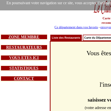
En poursuivant votre navigation sur ce site, vous acceptez l’utilisa
Carte
recom
Ce département dans vos favoris
-
envoyer
ZONE MEMBRE
Liste des Restaurants
Carte du Départeme
RESTAURATEURS
Vous êtes
VOUS ETES ICI
STATISTIQUES
CONTACT
l'in
saisissez 
(votre adresse em