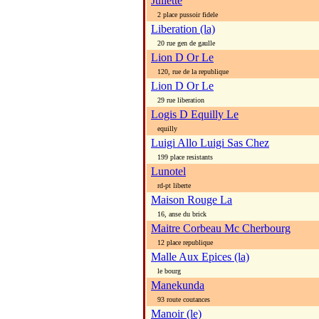
Juliette
2 place pussoir fidele
Liberation (la)
20 rue gen de gaulle
Lion D Or Le
120, rue de la republique
Lion D Or Le
29 rue liberation
Logis D Equilly Le
equilly
Luigi Allo Luigi Sas Chez
199 place resistants
Lunotel
rd-pt liberte
Maison Rouge La
16, anse du brick
Maitre Corbeau Mc Cherbourg
12 place republique
Malle Aux Epices (la)
le bourg
Manekunda
93 route coutances
Manoir (le)