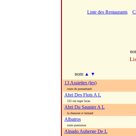
Liste des Restaurants
C
no
Li
nom
▲
▼
13 Assiettes (les)
route de pontaubault
Abri Des Flots A L
152 rue roger lucas
Abri Du Saunier A L
la chaussee st leonard
Albatros
route pontorson
Alpado Auberge De L