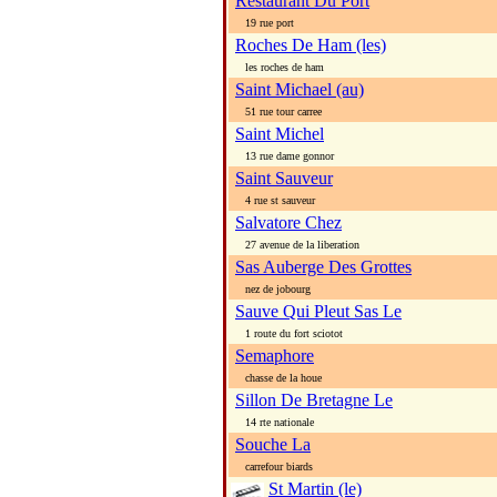
Restaurant Du Port
19 rue port
Roches De Ham (les)
les roches de ham
Saint Michael (au)
51 rue tour carree
Saint Michel
13 rue dame gonnor
Saint Sauveur
4 rue st sauveur
Salvatore Chez
27 avenue de la liberation
Sas Auberge Des Grottes
nez de jobourg
Sauve Qui Pleut Sas Le
1 route du fort sciotot
Semaphore
chasse de la houe
Sillon De Bretagne Le
14 rte nationale
Souche La
carrefour biards
St Martin (le)