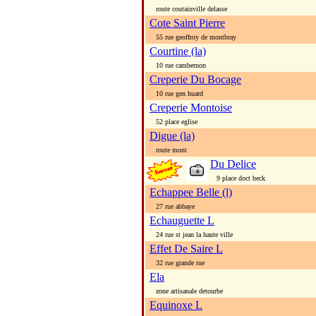
route coutainville delasse
Cote Saint Pierre
55 rue geoffroy de montbray
Courtine (la)
10 rue cambernon
Creperie Du Bocage
10 rue gen huard
Creperie Montoise
52 place eglise
Digue (la)
route mont
Du Delice
9 place doct beck
Echappee Belle (l)
27 rue abbaye
Echauguette L
24 rue st jean la haute ville
Effet De Saire L
32 rue grande rue
Ela
zone artisanale detourbe
Equinoxe L