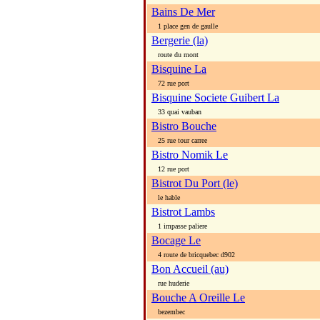
Bains De Mer
1 place gen de gaulle
Bergerie (la)
route du mont
Bisquine La
72 rue port
Bisquine Societe Guibert La
33 quai vauban
Bistro Bouche
25 rue tour carree
Bistro Nomik Le
12 rue port
Bistrot Du Port (le)
le hable
Bistrot Lambs
1 impasse paliere
Bocage Le
4 route de bricquebec d902
Bon Accueil (au)
rue huderie
Bouche A Oreille Le
bezembec