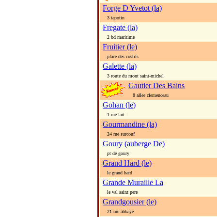
Forge D Yvetot (la)
3 tapotin
Fregate (la)
2 bd maritime
Fruitier (le)
place des costils
Galette (la)
3 route du mont saint-michel
Gautier Des Bains
8 allee clemenceau
Gohan (le)
1 rue lait
Gourmandine (la)
24 rue surcouf
Goury (auberge De)
pt de goury
Grand Hard (le)
le grand hard
Grande Muraille La
le val saint pere
Grandgousier (le)
21 rue abbaye