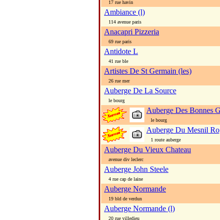
17 rue havin
Ambiance (l)
114 avenue paris
Anacapri Pizzeria
69 rue paris
Antidote L
41 rue ble
Artistes De St Germain (les)
26 rue mer
Auberge De La Source
le bourg
Auberge Des Bonnes 
le bourg
Auberge Du Mesnil Ro
1 route auberge
Auberge Du Vieux Chateau
avenue div leclerc
Auberge John Steele
4 rue cap de laine
Auberge Normande
19 bld de verdun
Auberge Normande (l)
20 rue villedieu