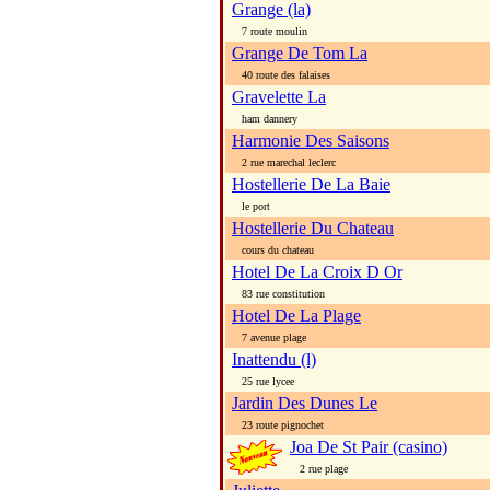
Grange (la)
7 route moulin
Grange De Tom La
40 route des falaises
Gravelette La
ham dannery
Harmonie Des Saisons
2 rue marechal leclerc
Hostellerie De La Baie
le port
Hostellerie Du Chateau
cours du chateau
Hotel De La Croix D Or
83 rue constitution
Hotel De La Plage
7 avenue plage
Inattendu (l)
25 rue lycee
Jardin Des Dunes Le
23 route pignochet
Joa De St Pair (casino)
2 rue plage