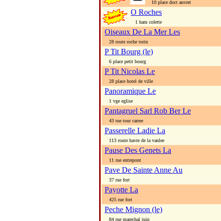
10 place doct auvret
O Roches
1 ham colette
Oiseaux De La Mer Les
28 route roche torin
P Tit Bourg (le)
6 place petit bourg
P Tit Nicolas Le
28 place hotel de ville
Panoramique Le
1 vge eglise
Pantagruel Sarl Rob Ber Le
43 rue tour carree
Passerelle Ladie La
113 route havre de la vanlee
Pause Des Genets La
11 rue entrepont
Pave De Sainte Anne Au
37 rue fort
Payotte La
425 rue fort
Peche Mignon (le)
84 rue marechal juin