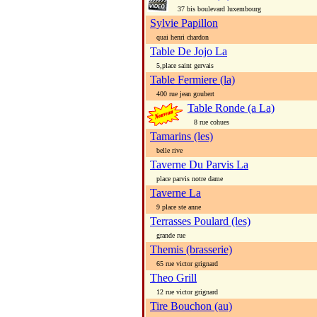
37 bis boulevard luxembourg
Sylvie Papillon
quai henri chardon
Table De Jojo La
5,place saint gervais
Table Fermiere (la)
400 rue jean goubert
Table Ronde (a La)
8 rue cohues
Tamarins (les)
belle rive
Taverne Du Parvis La
place parvis notre dame
Taverne La
9 place ste anne
Terrasses Poulard (les)
grande rue
Themis (brasserie)
65 rue victor grignard
Theo Grill
12 rue victor grignard
Tire Bouchon (au)