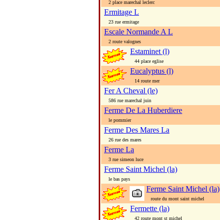
2 place marechal leclerc
Ermitage L
23 rue ermitage
Escale Normande A L
2 route valognes
Estaminet (l)
44 place eglise
Eucalyptus (l)
14 route mer
Fer A Cheval (le)
586 rue marechal juin
Ferme De La Huberdiere
le pommier
Ferme Des Mares La
26 rue des mares
Ferme La
3 rue simeon luce
Ferme Saint Michel (la)
le bas pays
Ferme Saint Michel (la)
route du mont saint michel
Fermette (la)
42 route mont st michel