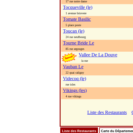
17 rue notre dame
Tocqueville (le)
1 avenue briovere
Tomate Basilic
5 place poste
Toucan (le)
24 rue neufbourg
Tourne Bride Le
85 rue argouges
Vallee De La Douve
la rue
Vauban Le
22 quai caligny
Videcoq (le)
rue isles
Vikings (les)
4 rue vikings
Liste des Restaurants
Liste des Restaurants
Carte du Départeme