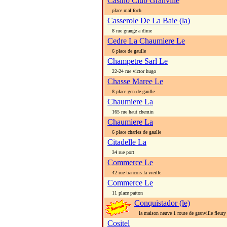
Casino Club Granville
place mal foch
Casserole De La Baie (la)
8 rue grange a dime
Cedre La Chaumiere Le
6 place de gaulle
Champetre Sarl Le
22-24 rue victor hugo
Chasse Maree Le
8 place gen de gaulle
Chaumiere La
165 rue haut chemin
Chaumiere La
6 place charles de gaulle
Citadelle La
34 rue port
Commerce Le
42 rue francois la vieille
Commerce Le
11 place patton
Conquistador (le)
la maison neuve 1 route de granville fleury
Cositel