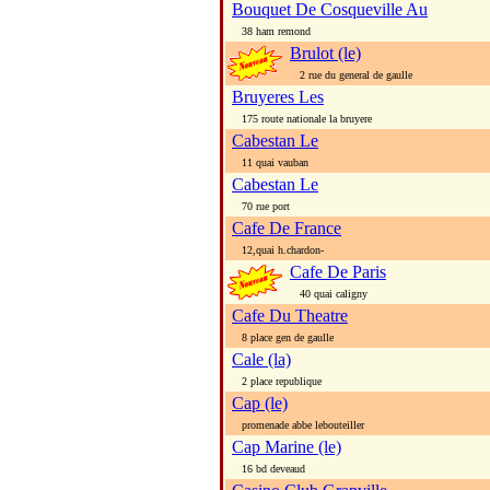
Bouquet De Cosqueville Au
38 ham remond
Brulot (le)
2 rue du general de gaulle
Bruyeres Les
175 route nationale la bruyere
Cabestan Le
11 quai vauban
Cabestan Le
70 rue port
Cafe De France
12,quai h.chardon-
Cafe De Paris
40 quai caligny
Cafe Du Theatre
8 place gen de gaulle
Cale (la)
2 place republique
Cap (le)
promenade abbe lebouteiller
Cap Marine (le)
16 bd deveaud