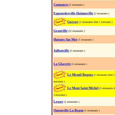
Coutances
(5 restaurants )
Equeurdreville Hainneville
(2 restaurants )
Gavray
(1 restaurants dont 1 nouveaux )
Granville
(12 restaurants )
Huisnes Sur Mer
(1 restaurants )
Jullouville
(2 restaurants )
La Glacerie
(1 restaurants )
Le Mesnil Rogues
(1 restaurants dont 1
nouveaux )
Le Mont Saint Michel
(5 restaurants 
2 nouveaux )
Lessay
(1 restaurants )
Omonville La Rogue
(1 restaurants )