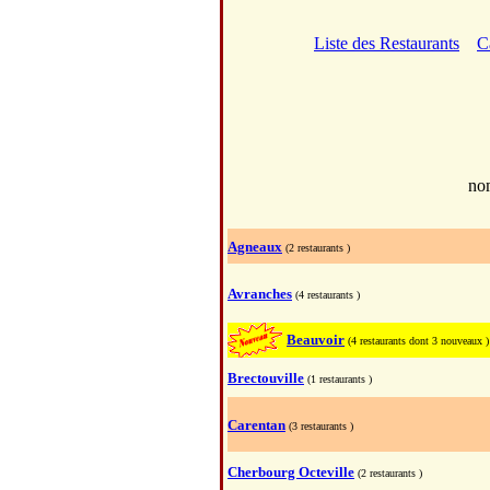
Liste des Restaurants
C
no
Agneaux
(2 restaurants )
Avranches
(4 restaurants )
Beauvoir
(4 restaurants dont 3 nouveaux )
Brectouville
(1 restaurants )
Carentan
(3 restaurants )
Cherbourg Octeville
(2 restaurants )