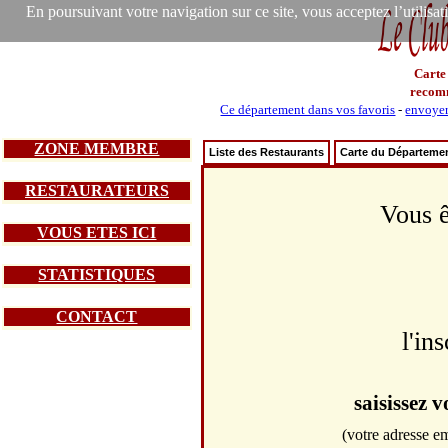
En poursuivant votre navigation sur ce site, vous acceptez l’utilisa
Carte
recom
Ce département dans vos favoris
-
envoyer
ZONE MEMBRE
Liste des Restaurants
Carte du Départeme
RESTAURATEURS
Vous ê
VOUS ETES ICI
STATISTIQUES
CONTACT
l'in
saisissez 
(votre adresse em