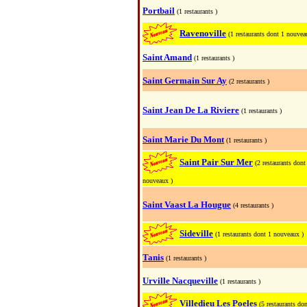
Portbail
(1 restaurants )
Ravenoville
(1 restaurants dont 1 nouvea
Saint Amand
(1 restaurants )
Saint Germain Sur Ay
(2 restaurants )
Saint Jean De La Riviere
(1 restaurants )
Saint Marie Du Mont
(1 restaurants )
Saint Pair Sur Mer
(2 restaurants dont
nouveaux )
Saint Vaast La Hougue
(4 restaurants )
Sideville
(1 restaurants dont 1 nouveaux )
Tanis
(1 restaurants )
Urville Nacqueville
(1 restaurants )
Villedieu Les Poeles
(5 restaurants do