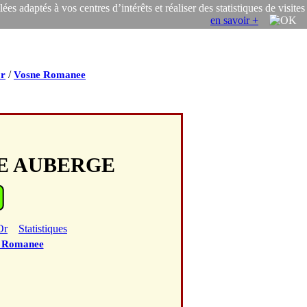
s adaptés à vos centres d’intérêts et réaliser des statistiques de visites
en savoir +
/
Or
Vosne Romanee
ITE AUBERGE
Or
Statistiques
 Romanee