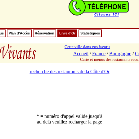
nus
Plan d'Accès
Réservation
Livre d'Or
Statistiques
Cette ville dans vos favoris
Accueil
/
France
/
Bourgogne
/
C
Carte et menus des restaurants re
recherche des restaurants de la Côte d'Or
* = numéro d'appel valide jusqu'à
au delà veuillez recharger la page