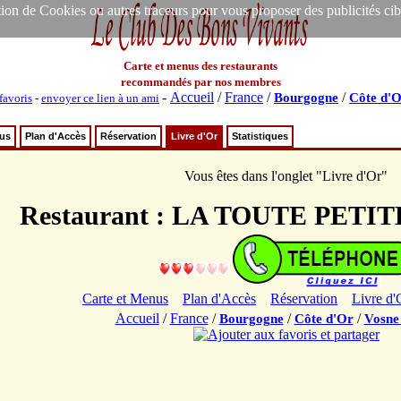
ion de Cookies ou autres traceurs pour vous proposer des publicités ciblée
Carte et menus des restaurants
recommandés par nos membres
-
Accueil
/
France
/
/
Bourgogne
Côte d'
favoris
-
envoyer ce lien à un ami
nus
Plan d'Accès
Réservation
Livre d'Or
Statistiques
Vous êtes dans l'onglet "Livre d'Or"
Restaurant : LA TOUTE PET
Carte et Menus
Plan d'Accès
Réservation
Livre d'
Accueil
/
France
/
/
/
Bourgogne
Côte d'Or
Vosne