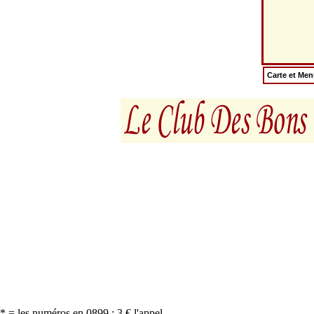
Carte et Me
* = les numéros en 0899 : 3 € l'appel