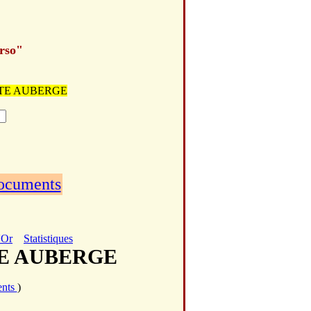
erso"
PETITE AUBERGE
documents
'Or
Statistiques
ITE AUBERGE
ents
)