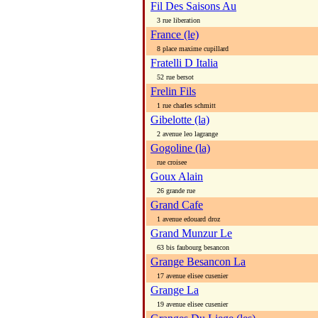
Fil Des Saisons Au
3 rue liberation
France (le)
8 place maxime cupillard
Fratelli D Italia
52 rue bersot
Frelin Fils
1 rue charles schmitt
Gibelotte (la)
2 avenue leo lagrange
Gogoline (la)
rue croisee
Goux Alain
26 grande rue
Grand Cafe
1 avenue edouard droz
Grand Munzur Le
63 bis faubourg besancon
Grange Besancon La
17 avenue elisee cusenier
Grange La
19 avenue elisee cusenier