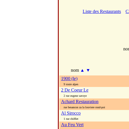
Liste des Restaurants
C
no
nom
▲
▼
1900 (le)
9 route alpes
2 De Coeur Le
2 rue eugene savoye
Achard Restauration
rue besancon za la louviere rond-poi
Al Sirocco
1 rue chifflet
Au Feu Vert