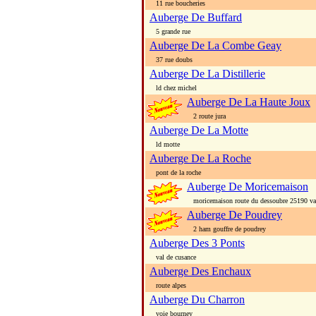
11 rue boucheries
Auberge De Buffard
5 grande rue
Auberge De La Combe Geay
37 rue doubs
Auberge De La Distillerie
ld chez michel
Auberge De La Haute Joux
2 route jura
Auberge De La Motte
ld motte
Auberge De La Roche
pont de la roche
Auberge De Moricemaison
moricemaison route du dessoubre 25190 val
Auberge De Poudrey
2 ham gouffre de poudrey
Auberge Des 3 Ponts
val de cusance
Auberge Des Enchaux
route alpes
Auberge Du Charron
voie bourney