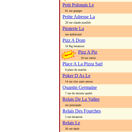
Petit Polonais Le
81 rue granges
Petite Adresse La
28 rue claude pouillet
Piraterie La
rue audincourt
Pizz A Dom
16 fbg besancon
Pizz A Piz
18 rue centre
Place A La Pizza Sarl
8 place du marche
Poker D As Le
14 rue clos saint amour
Quantin Germaine
7 rue du docteur quelet
Relais De La Vallee
rue principale
Relais Des Fourches
5 rue besancon
Relais Le
36 rue dasle