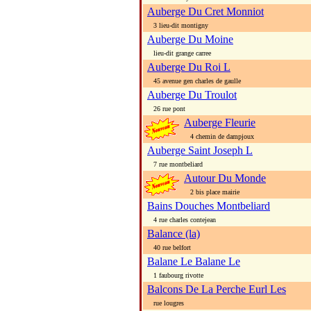
Auberge Du Cret Monniot
3 lieu-dit montigny
Auberge Du Moine
lieu-dit grange carree
Auberge Du Roi L
45 avenue gen charles de gaulle
Auberge Du Troulot
26 rue pont
Auberge Fleurie
4 chemin de dampjoux
Auberge Saint Joseph L
7 rue montbeliard
Autour Du Monde
2 bis place mairie
Bains Douches Montbeliard
4 rue charles contejean
Balance (la)
40 rue belfort
Balane Le Balane Le
1 faubourg rivotte
Balcons De La Perche Eurl Les
rue lougres