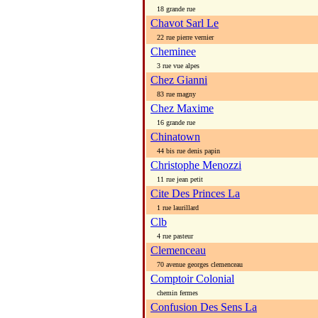
18 grande rue
Chavot Sarl Le
22 rue pierre vernier
Cheminee
3 rue vue alpes
Chez Gianni
83 rue magny
Chez Maxime
16 grande rue
Chinatown
44 bis rue denis papin
Christophe Menozzi
11 rue jean petit
Cite Des Princes La
1 rue laurillard
Clb
4 rue pasteur
Clemenceau
70 avenue georges clemenceau
Comptoir Colonial
chemin fermes
Confusion Des Sens La