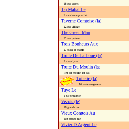
18 rue bersot
Taj Mahal Le
9 rue claude pouillet
Taverne Comtoise (la)
22 rue village
The Green Man
21 rue pasteur
Trois Bonheurs Aux
27 place st martin
Truite De La Loue (la)
2 route lyon
Truite Du Moulin (la)
lieu-dit moulin du bas
Tuilerie (la)
16 route rougemont
Tuye Le
1 rue proudhon
Vezois (le)
18 grande rue
Vieux Comtois Au
103 grande rue
Vivier D Argent Le