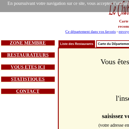
En poursuivant votre navigation sur ce site, vous acceptez l’utilisa
Carte
recom
Ce département dans vos favoris
-
envoye
ZONE MEMBRE
Liste des Restaurants
Carte du Départeme
RESTAURATEURS
Vous êtes
VOUS ETES ICI
STATISTIQUES
CONTACT
l'in
saisissez 
(votre adresse em