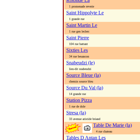
Rotonde La
1 promenade reverie
Saint Hippolyte Le
1 grande rue
Saint Martin Le
1 rue gen leclerc
Saint Pierre
104 rue battant
Sixties Les
34 rue besancon
Snabeudzi (le)
lieu-dit snabeudzi
Source Bleue (la)
chemin source bleu
Source Du Val (la)
14 grande rue
Station Pizza
1 rue de dole
Stresa (la)
33 avenue aristide briand
Table De Marie (la)
4 rue chateau
Tables D Antan Les