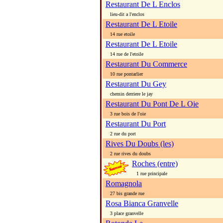
Restaurant De L Enclos
lieu-dit a l'enclos
Restaurant De L Etoile
14 rue etoile
Restaurant De L Etoile
14 rue de l'etoile
Restaurant Du Commerce
10 rue pontarlier
Restaurant Du Gey
chemin derriere le jay
Restaurant Du Pont De L Oie
3 rue bois de l'oie
Restaurant Du Port
2 rue du port
Rives Du Doubs (les)
2 rue rives du doubs
Roches (entre)
1 rue principale
Romagnola
27 bis grande rue
Rosa Bianca Granvelle
3 place granvelle