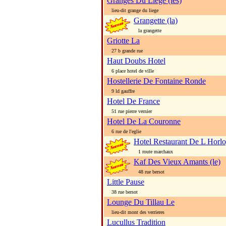
Granges Du Liege (les)
lieu-dit grange du liege
Grangette (la)
la grangette
Griotte La
27 b grande rue
Haut Doubs Hotel
6 place hotel de ville
Hostellerie De Fontaine Ronde
9 ld gauffre
Hotel De France
51 rue pierre vernier
Hotel De La Couronne
6 rue de l'eglie
Hotel Restaurant De L Horl
1 route marchaux
Kaf Des Vieux Amants (le)
48 rue bersot
Little Pause
38 rue bersot
Lounge Du Tillau Le
lieu-dit mont des verrieres
Lucullus Tradition