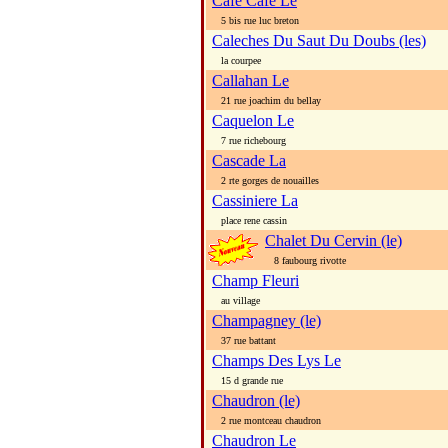
Cafe Cafe Le
5 bis rue luc breton
Caleches Du Saut Du Doubs (les)
la courpee
Callahan Le
21 rue joachim du bellay
Caquelon Le
7 rue richebourg
Cascade La
2 rte gorges de nouailles
Cassiniere La
place rene cassin
Chalet Du Cervin (le)
8 faubourg rivotte
Champ Fleuri
au village
Champagney (le)
37 rue battant
Champs Des Lys Le
15 d grande rue
Chaudron (le)
2 rue montceau chaudron
Chaudron Le