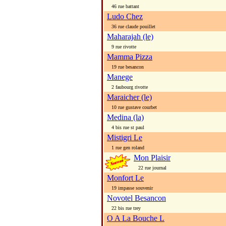
46 rue battant
Ludo Chez
36 rue claude pouillet
Maharajah (le)
9 rue rivotte
Mamma Pizza
19 rue besancon
Manege
2 faubourg rivotte
Maraicher (le)
10 rue gustave courbet
Medina (la)
4 bis rue st paul
Mistigri Le
1 rue gen roland
Mon Plaisir
22 rue journal
Monfort Le
19 impasse souvenir
Novotel Besancon
22 bis rue trey
O A La Bouche L