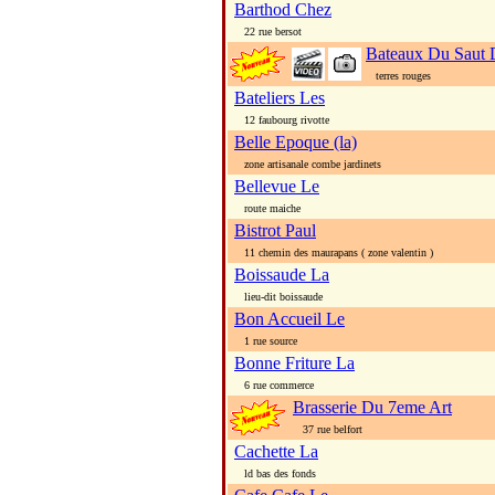
Barthod Chez
22 rue bersot
Bateaux Du Saut
terres rouges
Bateliers Les
12 faubourg rivotte
Belle Epoque (la)
zone artisanale combe jardinets
Bellevue Le
route maiche
Bistrot Paul
11 chemin des maurapans ( zone valentin )
Boissaude La
lieu-dit boissaude
Bon Accueil Le
1 rue source
Bonne Friture La
6 rue commerce
Brasserie Du 7eme Art
37 rue belfort
Cachette La
ld bas des fonds