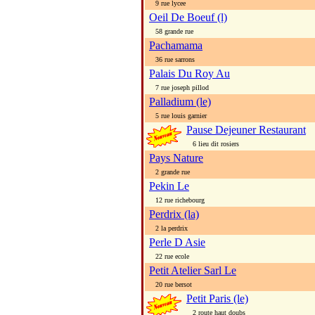
9 rue lycee
Oeil De Boeuf (l)
58 grande rue
Pachamama
36 rue sarrons
Palais Du Roy Au
7 rue joseph pillod
Palladium (le)
5 rue louis garnier
Pause Dejeuner Restaurant
6 lieu dit rosiers
Pays Nature
2 grande rue
Pekin Le
12 rue richebourg
Perdrix (la)
2 la perdrix
Perle D Asie
22 rue ecole
Petit Atelier Sarl Le
20 rue bersot
Petit Paris (le)
2 route haut doubs