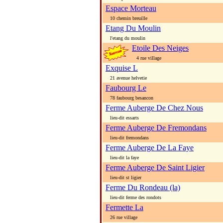
Espace Morteau
10 chemin breuille
Etang Du Moulin
l'etang du moulin
Etoile Des Neiges
4 rue village
Exquise L
21 avenue helvetie
Faubourg Le
78 faubourg besancon
Ferme Auberge De Chez Nous
lieu-dit essarts
Ferme Auberge De Fremondans
lieu-dit fremondans
Ferme Auberge De La Faye
lieu-dit la faye
Ferme Auberge De Saint Ligier
lieu-dit st ligier
Ferme Du Rondeau (la)
lieu-dit ferme des rondots
Fermette La
26 rue village