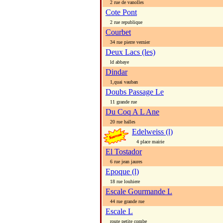
2 rue de vanolles
Cote Pont
2 rue republique
Courbet
34 rue pierre vernier
Deux Lacs (les)
ld abbaye
Dindar
1,quai vauban
Doubs Passage Le
11 grande rue
Du Coq A L Ane
20 rue halles
Edelweiss (l)
4 place mairie
El Tostador
6 rue jean jaures
Epoque (l)
18 rue louhiere
Escale Gourmande L
44 rue grande rue
Escale L
route petite combe