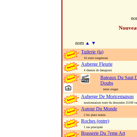
no
Nouvea
nom
▲
▼
Tuilerie (la)
16 route rougemont
Auberge Fleurie
4 chemin de dampjoux
Bateaux Du Saut 
Doubs
terres rouges
Auberge De Moricemaison
moricemaison route du dessoubre 25190 val
Autour Du Monde
2 bis place mairie
Roches (entre)
1 rue principale
Brasserie Du 7eme Art