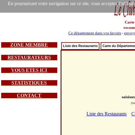
En poursuivant votre navigation sur ce site, vous acceptez l’utilisa
Carte
recom
Ce département dans vos favoris
-
envoye
ZONE MEMBRE
Liste des Restaurants
Carte du Départeme
RESTAURATEURS
VOUS ETES ICI
STATISTIQUES
CONTACT
saisiss
(vo
Liste des Restaurants
C