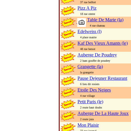
37 rue belfort
Pizz A Piz
18 rue centre
Table De Marie (la)
4 rue chateau
Edelweiss (l)
4 place mairie
Kaf Des Vieux Amants (le)
48 rue bersot
Auberge De Poudrey
2 ham gouffre de poudrey
Grangette (la)
la grangette
Pause Dejeuner Restaurant
6 lieu dit rosiers
Etoile Des Neiges
4 rue village
Petit Paris (le)
2 route haut doubs
Auberge De La Haute Joux
2 route jura
Mon Plaisir
22 rue journal