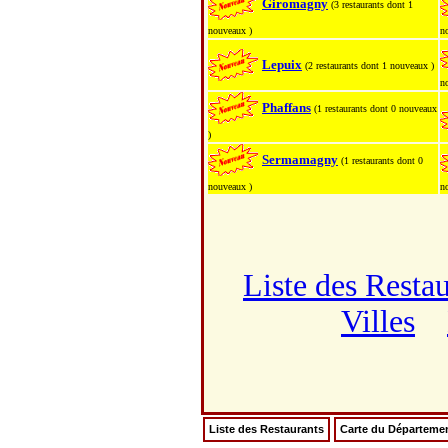
Giromagny
(3 restaurants dont 1
nouveaux )
n
Lepuix
(2 restaurants dont 1 nouveaux )
n
Phaffans
(1 restaurants dont 0 nouveaux
)
Sermamagny
(1 restaurants dont 0
nouveaux )
n
Liste des Resta
Villes
Liste des Restaurants
Carte du Départeme