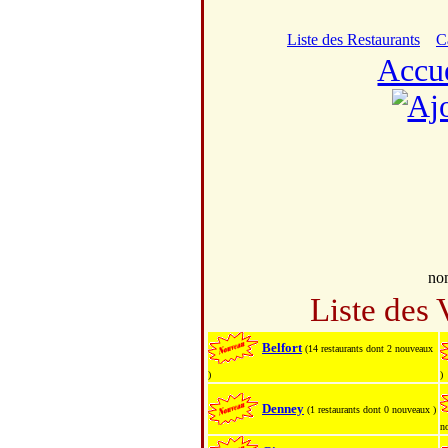
Liste des Restaurants
C
Accu
no
Liste des 
Belfort
(14 restaurants dont 2 nouveaux
)
)
Denney
(1 restaurants dont 0 nouveaux )
n