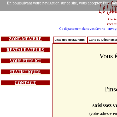
En poursuivant votre navigation sur ce site, vous acceptez l’utilisa
Carte
recom
Ce département dans vos favoris
-
envoye
ZONE MEMBRE
Liste des Restaurants
Carte du Départeme
RESTAURATEURS
Vous ê
VOUS ETES ICI
STATISTIQUES
CONTACT
l'in
saisissez 
(votre adresse em