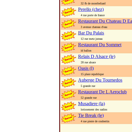
32 fb de montbeliard
Perello (chez)
4 rue porte de france
Restaurant Du Chateau D E
3 avenue chateau d'eau
Bar Du Palais
12 rue metz juteau
Restaurant Du Sommet
ld ballon
Relais D Alsace (le)
28 rue alsace
Oasis (l)
15 place republique
Auberge Du Tournedos
5 grande rue
Restaurant De L Aeroclub
52 grande rue
Musadiere (la)
lotissement des sadins
Tie Break (le)
4 rue pierre de coubertin