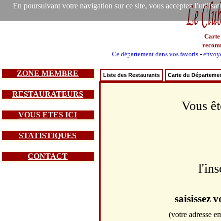
En poursuivant votre navigation sur ce site, vous acceptez l’utilisa
Carte
recom
Ce département dans vos favoris
-
envoye
ZONE MEMBRE
Liste des Restaurants
Carte du Départeme
RESTAURATEURS
Vous êt
VOUS ETES ICI
STATISTIQUES
CONTACT
l'in
saisissez 
(votre adresse em