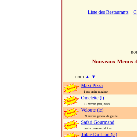
Liste des Restaurants
C
no
Nouveaux Menus
d
nom
▲
▼
Maxi Pizza
1 rue andre maginot
Omelette (l)
81 avenue jean jaures
Veloute (le)
39 avenue general de gaulle
Safari Gourmand
centre commercial 4 as
Table Du Lion (la)