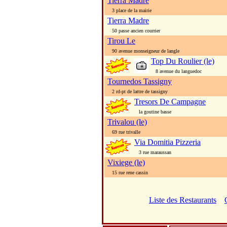
Tierra Madre
3 place de la mairie
Tierra Madre
50 passe ancien courrier
Tirou Le
90 avenue monseigneur de langle
Top Du Roulier (le)
8 avenue du languedoc
Tournedos Tassigny
2 rd-pt de lattre de tassigny
Tresors De Campagne
la goutine basse
Trivalou (le)
69 rue trivalle
Via Domitia Pizzeria
3 rue maraussan
Vixiege (le)
15 rue rene cassin
Liste des Restaurants