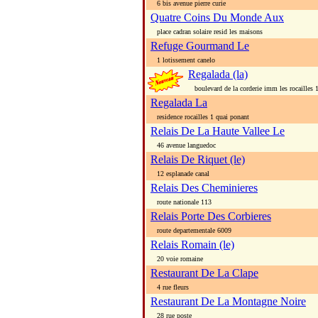
6 bis avenue pierre curie
Quatre Coins Du Monde Aux
place cadran solaire resid les maisons
Refuge Gourmand Le
1 lotissement canelo
Regalada (la)
boulevard de la corderie imm les rocailles 1
Regalada La
residence rocailles 1 quai ponant
Relais De La Haute Vallee Le
46 avenue languedoc
Relais De Riquet (le)
12 esplanade canal
Relais Des Cheminieres
route nationale 113
Relais Porte Des Corbieres
route departementale 6009
Relais Romain (le)
20 voie romaine
Restaurant De La Clape
4 rue fleurs
Restaurant De La Montagne Noire
28 rue poste