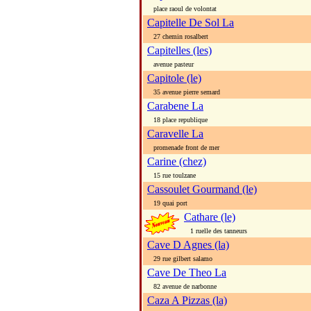
place raoul de volontat
Capitelle De Sol La
27 chemin rosalbert
Capitelles (les)
avenue pasteur
Capitole (le)
35 avenue pierre semard
Carabene La
18 place republique
Caravelle La
promenade front de mer
Carine (chez)
15 rue toulzane
Cassoulet Gourmand (le)
19 quai port
Cathare (le)
1 ruelle des tanneurs
Cave D Agnes (la)
29 rue gilbert salamo
Cave De Theo La
82 avenue de narbonne
Caza A Pizzas (la)