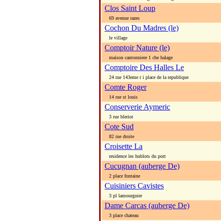
Clos Saint Loup
69 avenue razes
Cochon Du Madres (le)
le village
Comptoir Nature (le)
maison cantonniere 1 che halage
Comptoire Des Halles Le
24 rue 143eme r i place de la republique
Comte Roger
14 rue st louis
Conserverie Aymeric
3 rue bleriot
Cote Sud
82 rue droite
Croisette La
residence les hublots du port
Cucugnan (auberge De)
2 place fontaine
Cuisiniers Cavistes
3 pl lamourguier
Dame Carcas (auberge De)
3 place chateau