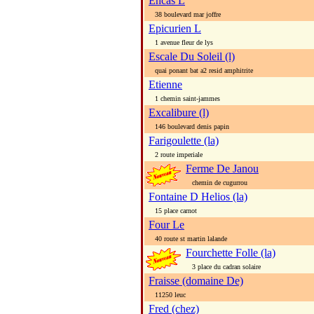
Encas L
38 boulevard mar joffre
Epicurien L
1 avenue fleur de lys
Escale Du Soleil (l)
quai ponant bat a2 resid amphitrite
Etienne
1 chemin saint-jammes
Excalibure (l)
146 boulevard denis papin
Farigoulette (la)
2 route imperiale
Ferme De Janou
chemin de cugurrou
Fontaine D Helios (la)
15 place carnot
Four Le
40 route st martin lalande
Fourchette Folle (la)
3 place du cadran solaire
Fraisse (domaine De)
11250 leuc
Fred (chez)