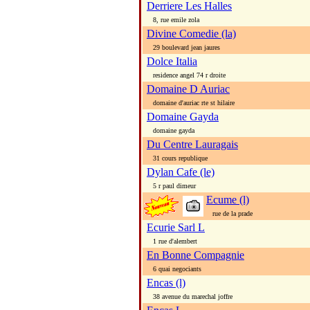
Derriere Les Halles
8, rue emile zola
Divine Comedie (la)
29 boulevard jean jaures
Dolce Italia
residence angel 74 r droite
Domaine D Auriac
domaine d'auriac rte st hilaire
Domaine Gayda
domaine gayda
Du Centre Lauragais
31 cours republique
Dylan Cafe (le)
5 r paul dimeur
Ecume (l)
rue de la prade
Ecurie Sarl L
1 rue d'alembert
En Bonne Compagnie
6 quai negociants
Encas (l)
38 avenue du marechal joffre