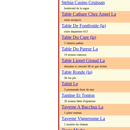
Stelsia Casino Gruissan
boulevard de la sagne
Table Cathare Chez Angel La
route mirepoix
Table De Fontfroide (la)
route departeme 613
Table Du Cure (la)
1 chemin padern
Table Du Pareur La
14 avenue clamoux
Table Lionel Giraud La
domaine st crescent 68 av gen leclerc
Table Ronde (la)
30 rue plo
Tahiti Le
3 promenade front de mer
Tantine Et Tonton
29 avenue fabre d'eglantine
Taverne A Bacchus La
1 place ormeau
Taverne Vigneronne La
1 montee du chateau