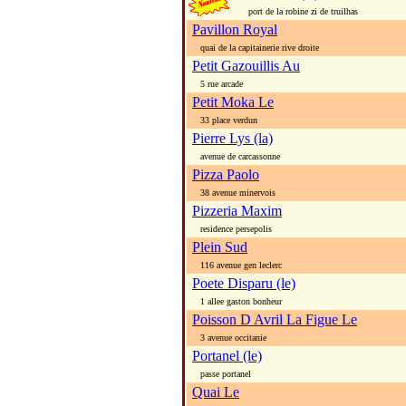
port de la robine zi de truilhas
Pavillon Royal
quai de la capitainerie rive droite
Petit Gazouillis Au
5 rue arcade
Petit Moka Le
33 place verdun
Pierre Lys (la)
avenue de carcassonne
Pizza Paolo
38 avenue minervois
Pizzeria Maxim
residence persepolis
Plein Sud
116 avenue gen leclerc
Poete Disparu (le)
1 allee gaston bonheur
Poisson D Avril La Figue Le
3 avenue occitanie
Portanel (le)
passe portanel
Quai Le