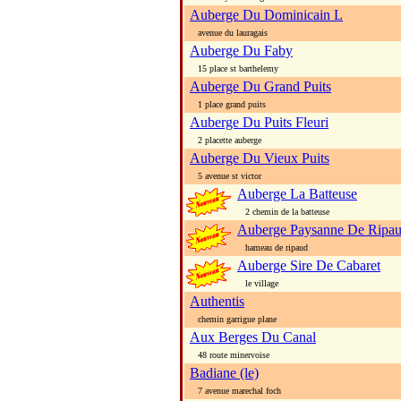
Auberge Du Dominicain L
avenue du lauragais
Auberge Du Faby
15 place st barthelemy
Auberge Du Grand Puits
1 place grand puits
Auberge Du Puits Fleuri
2 placette auberge
Auberge Du Vieux Puits
5 avenue st victor
Auberge La Batteuse
2 chemin de la batteuse
Auberge Paysanne De Ripa
hameau de ripaud
Auberge Sire De Cabaret
le village
Authentis
chemin garrigue plane
Aux Berges Du Canal
48 route minervoise
Badiane (le)
7 avenue marechal foch