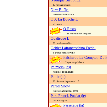
Nautique Bistrot La
12 rue nautiquards
New Buffet
rue edouard delamarre
O A La Bouche L
all cypres
O Resto
128 route limoux maquens
Odalisque L
38 rue des cordeliers
Oehler Lafranceschina Freddi
3 avenue hotel de ville
Paicherou Le Comptoir Du Pa
2 quai du paicherou
Palmiers (les)
residence la farigoule i
Pamir (le)
20 bis route departeme 117
Paradi Show
route departementale 6009
Parc Franck Putelat (le)
chemin anglais
Passerelle (la)