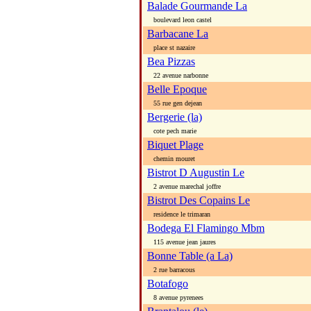
Balade Gourmande La
boulevard leon castel
Barbacane La
place st nazaire
Bea Pizzas
22 avenue narbonne
Belle Epoque
55 rue gen dejean
Bergerie (la)
cote pech marie
Biquet Plage
chemin mouret
Bistrot D Augustin Le
2 avenue marechal joffre
Bistrot Des Copains Le
residence le trimaran
Bodega El Flamingo Mbm
115 avenue jean jaures
Bonne Table (a La)
2 rue barracous
Botafogo
8 avenue pyrenees