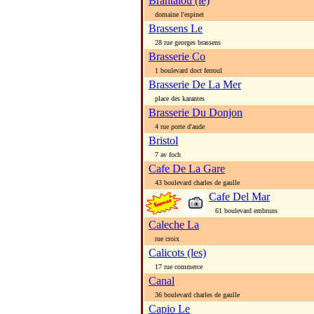
Brantalou (le)
domaine l'espinet
Brassens Le
28 rue georges brassens
Brasserie Co
1 boulevard doct ferroul
Brasserie De La Mer
place des karantes
Brasserie Du Donjon
4 rue porte d'aude
Bristol
7 av foch
Cafe De La Gare
43 boulevard charles de gaulle
Cafe Del Mar
61 boulevard embruns
Caleche La
rue croix
Calicots (les)
17 rue commerce
Canal
36 boulevard charles de gaulle
Capio Le