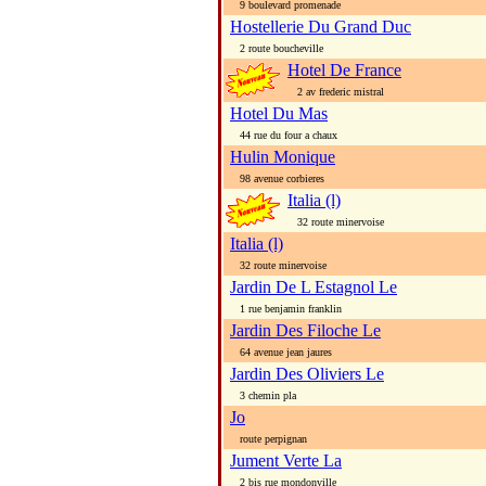
9 boulevard promenade
Hostellerie Du Grand Duc
2 route boucheville
Hotel De France
2 av frederic mistral
Hotel Du Mas
44 rue du four a chaux
Hulin Monique
98 avenue corbieres
Italia (l)
32 route minervoise
Italia (l)
32 route minervoise
Jardin De L Estagnol Le
1 rue benjamin franklin
Jardin Des Filoche Le
64 avenue jean jaures
Jardin Des Oliviers Le
3 chemin pla
Jo
route perpignan
Jument Verte La
2 bis rue mondonville