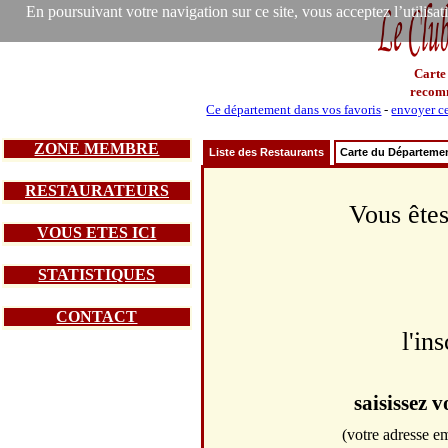
En poursuivant votre navigation sur ce site, vous acceptez l’utilisa
Carte
recom
Ce département dans vos favoris
-
envoyer ce
ZONE MEMBRE
Liste des Restaurants
Carte du Départeme
RESTAURATEURS
Vous êtes
VOUS ETES ICI
STATISTIQUES
CONTACT
l'in
saisissez 
(votre adresse em