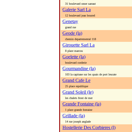
31 boulevard omer sarraut
Galerie Sarl La
12 boulevard jean bourrel
Genetay
grand rue
Geode (la)
chemin departemental 118
Girouette Sarl La
8 place marcou
Goelette (la)
boulevard corderie
Gourmandine (la)
103 la capitane sur les quais de port leucate
Grand Cafe Le
25 place republique
Grand Soleil (le)
les chalets front de mer
Grande Fontaine (la)
1 place grande fontaine
Grillade (la)
14 rue joseph anglade
Hostellerie Des Corbieres (l)