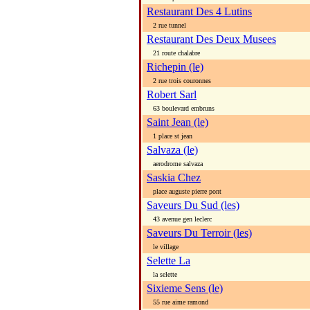
Restaurant Des 4 Lutins
2 rue tunnel
Restaurant Des Deux Musees
21 route chalabre
Richepin (le)
2 rue trois couronnes
Robert Sarl
63 boulevard embruns
Saint Jean (le)
1 place st jean
Salvaza (le)
aerodrome salvaza
Saskia Chez
place auguste pierre pont
Saveurs Du Sud (les)
43 avenue gen leclerc
Saveurs Du Terroir (les)
le village
Selette La
la selette
Sixieme Sens (le)
55 rue aime ramond