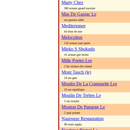
Marty Chez
380 avenue gerard rouviere
Mas De Gaujac Le
rue gustave eiffel
Mediterranee
bd front de mer
Melocotton
119 avenue jean jaures
Mieko S Shokudo
41 avenue gen leclerc
Mille Poetes Les
2 bis avenue elie sermet
Mont Tauch (le)
10 rue gare
Moules De La Cranquette Les
10 rue republique
Moulin De Trebes Le
2 rue moulin
Mouton De Panurge Le
2 quai ponant
Naurouze Restauration
80 route segala