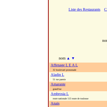
Liste des Restaurants
C
no
nom
▲
▼
Affenage L E A L
32 boulevard promenade
Aladin L
51 rue parerie
Amarante
grand'rue
Ambrosia L
route nationale 113 route de toulouse
Anais