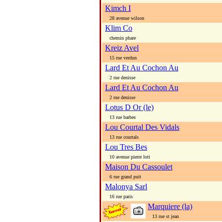
Kimch I
28 avenue wilson
Klim Co
chemin phare
Kreiz Avel
15 rue verdun
Lard Et Au Cochon Au
2 rue denisse
Lard Et Au Cochon Au
2 rue denisse
Lotus D Or (le)
13 rue barbes
Lou Courtal Des Vidals
13 rue courtals
Lou Tres Bes
10 avenue pierre loti
Maison Du Cassoulet
6 rue grand puit
Malonya Sarl
16 rue paris
Marquiere (la)
13 rue st jean