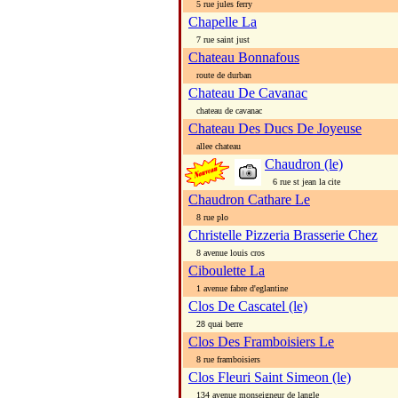
5 rue jules ferry
Chapelle La
7 rue saint just
Chateau Bonnafous
route de durban
Chateau De Cavanac
chateau de cavanac
Chateau Des Ducs De Joyeuse
allee chateau
Chaudron (le)
6 rue st jean la cite
Chaudron Cathare Le
8 rue plo
Christelle Pizzeria Brasserie Chez
8 avenue louis cros
Ciboulette La
1 avenue fabre d'eglantine
Clos De Cascatel (le)
28 quai berre
Clos Des Framboisiers Le
8 rue framboisiers
Clos Fleuri Saint Simeon (le)
134 avenue monseigneur de langle