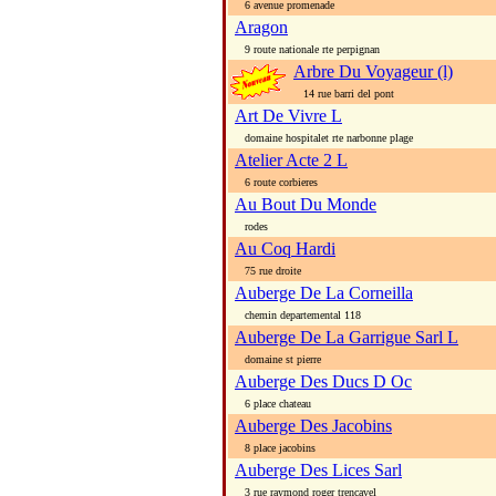
6 avenue promenade
Aragon
9 route nationale rte perpignan
Arbre Du Voyageur (l)
14 rue barri del pont
Art De Vivre L
domaine hospitalet rte narbonne plage
Atelier Acte 2 L
6 route corbieres
Au Bout Du Monde
rodes
Au Coq Hardi
75 rue droite
Auberge De La Corneilla
chemin departemental 118
Auberge De La Garrigue Sarl L
domaine st pierre
Auberge Des Ducs D Oc
6 place chateau
Auberge Des Jacobins
8 place jacobins
Auberge Des Lices Sarl
3 rue raymond roger trencavel