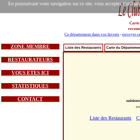
En poursuivant votre navigation sur ce site, vous acceptez l’utilisa
Carte
recom
Ce département dans vos favoris
-
envoyer ce
ZONE MEMBRE
Liste des Restaurants
Carte du Départeme
RESTAURATEURS
VOUS ETES ICI
STATISTIQUES
CONTACT
saisiss
(vo
Liste des Restaurants
C