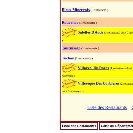
Rieux Minervois
(1 restaurants )
Rouvenac
(1 restaurants )
Salelles D Aude
(1 restaurants dont 1 n
)
Tournissan
(1 restaurants )
Tuchan
(1 restaurants )
Villarzel Du Razes
(1 restaurants dont
nouveaux )
Villeseque Des Corbieres
(2 restaura
dont 1 nouveaux )
Liste des Restaurants
Liste des Restaurants
Carte du Départeme