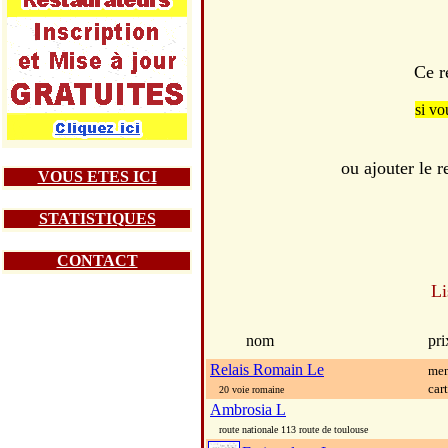
Ce r
si vo
ou ajouter le
VOUS ETES ICI
STATISTIQUES
CONTACT
Li
nom
pri
Relais Romain Le
men
car
20 voie romaine
Ambrosia L
route nationale 113 route de toulouse