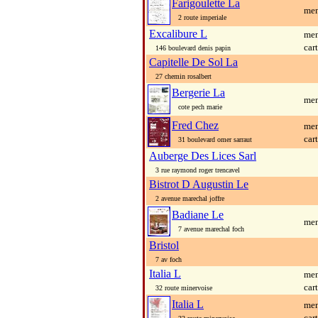
Farigoulette La
men
2 route imperiale
Excalibure L
men
car
146 boulevard denis papin
Capitelle De Sol La
27 chemin rosalbert
Bergerie La
men
cote pech marie
Fred Chez
men
car
31 boulevard omer sarraut
Auberge Des Lices Sarl
3 rue raymond roger trencavel
Bistrot D Augustin Le
2 avenue marechal joffre
Badiane Le
men
7 avenue marechal foch
Bristol
7 av foch
Italia L
men
car
32 route minervoise
Italia L
men
car