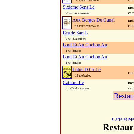
32 route minervoise
Sixieme Sens Le
men
car
55 rue aime ramond
Aux Berges Du Canal
men
car
48 route minervoise
Ecurie Sarl L
1 rue d\'alembert
Lard Et Au Cochon Au
2 rue denisse
Lard Et Au Cochon Au
2 rue denisse
Lotus D Or Le
car
13 rue barbes
Cathare Le
men
car
1 ruelle des tanneurs
Restau
Carte et M
Restau