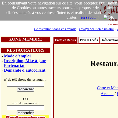
En poursuivant votre navigation sur ce site, vous acceptez l’utilisation
de Cookies ou autres traceurs pour vous proposer des publicités
ciblées adaptés à vos centres d’intérêts et réaliser des statistiques de
visites
en savoir +
Carte
recom
-
Ce restaurant dans vos favoris
-
envoyer ce lien à un ami
ZONE MEMBRE
Carte et Menus
Plan d'Accès
Réservatio
RESTAURATEURS
-
Mode d'emploi
-
Inscription, Mise à jour
Restau
-
Partenariat
-
Demande d'autocollant
n° de téléphone du restaurant :
Carte et Me
Accueil
/
OU
nom du restaurant :