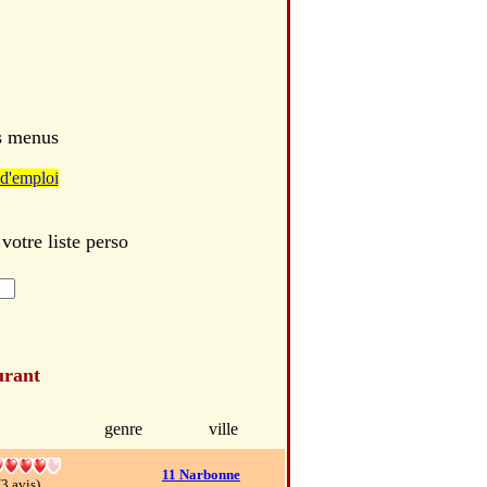
es menus
d'emploi
votre liste perso
urant
genre
ville
11 Narbonne
(3 avis)