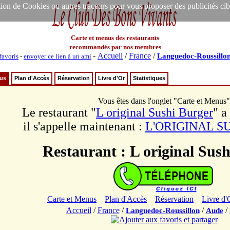
ion de Cookies ou autres traceurs pour vous proposer des publicités ciblée
Carte et menus des restaurants
recommandés par nos membres
-
Accueil
/
France
/
Languedoc-Roussillo
favoris
-
envoyer ce lien à un ami
nus
Plan d'Accès
Réservation
Livre d'Or
Statistiques
Vous êtes dans l'onglet "Carte et Menus"
Le restaurant "
L original Sushi Burger
" a
il s'appelle maintenant :
L'ORIGINAL S
Restaurant : L original Sus
Carte et Menus
Plan d'Accès
Réservation
Livre d'
Accueil
/
France
/
/
/
Languedoc-Roussillon
Aude