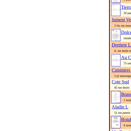
Tier
50 pass
Jument Ve
2 bis rue mond
Dolce
residenc
Derriere L
8, rue emile z
Au C
75 rue 
Cuisiniers
3 pl lamourgu
Cote Sud
82 rue droite
Brass
1 boule
Aladin L
51 rue parerie
Bota
8 avenu