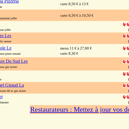
a Pizzeria
carte 8,50 € à 13 €
an
carte 6,50 € à 10,50 €
arechal joffre
ar joffre
es Les
ie sermet
ole Le
menu 11 € à 27,90 €
carte 8,30 €
ue pierre semard
urs Du Sud Les
ue gen leclerc
an
nel Giraud La
cent 68 av gen leclerc
et
lamarre
Restaurateurs : Mettez à jour vos 