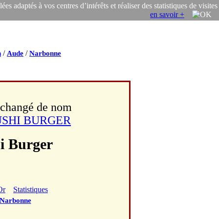
s adaptés à vos centres d’intérêts et réaliser des statistiques de visites
en savoir +
/
/
n
Aude
Narbonne
 changé de nom
USHI BURGER
hi Burger
Or
Statistiques
Narbonne