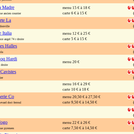
ra Madre
menu 15 € à 18 €
carte 6 € à 15 €
e ancien courrier
rte La
onville
 Italia
menu 12 € à 25 €
carte 5 € à 15 €
e angel 74 r droite
es Halles
ola
oq Hardi
menu 20 €
droite
 Cavistes
ier
menu 16 € à 29 €
carte 10 € à 18 €
erie Co
menu 20,50 € à 27,50 €
carte 9,50 € à 14,50 €
vard doct ferroul
fogo
menu 22 € à 26 €
carte 7,50 € à 14,50 €
e pyrenees