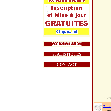
VOUS ETES ICI
STATISTIQUES
CONTACT
nom
Aube
8 place