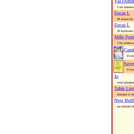
Via Domiti
3 rue marauss
Encas L
38 avenue du m
Encas L
38 boulevard m
Mille Poet
2 bis avenue el
Capit
35 aven
Save
43 aven
Jo
route perpign
Table Lio
domaine st cres
New Buff
rue edouard de