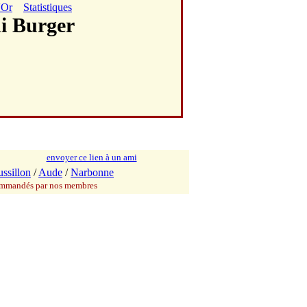
'Or
Statistiques
hi Burger
envoyer ce lien à un ami
ssillon
/
Aude
/
Narbonne
commandés par nos membres