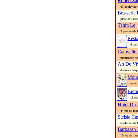
Robert Sar
63 boulevard 
Brasserie
place des kara
Tahiti Le
3 promenade fr
Rest
4 rue f
Caravelle
promenade fro
Art De Vi
domaine hospita
Moue
route v
Befo
13 rout
Hotel Du
44 rue du four
Stelsia Ca
boulevard de l
Barbasan 
10 rue de l\'en