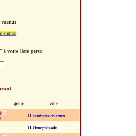
es menus
d'emploi
 votre liste perso
urant
genre
ville
11 Saint-pierre-la-mer
)
11 Fleury-d-aude