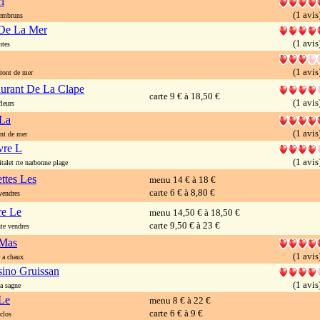
l
(1 avis
embruns
 De La Mer
(1 avis
ntes
(1 avis
ont de mer
aurant De La Clape
carte 9 € à 18,50 €
(1 avis
leurs
 La
(1 avis
nt de mer
vre L
(1 avis
let rte narbonne plage
ttes Les
menu 14 € à 18 €
carte 6 € à 8,80 €
endres
re Le
menu 14,50 € à 18,50 €
carte 9,50 € à 23 €
e vendres
 Mas
(1 avis
 a chaux
sino Gruissan
(1 avis
a sagne
Le
menu 8 € à 22 €
carte 6 € à 9 €
clos