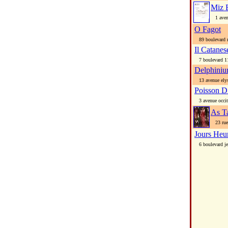
Miz 
1 avenu
O Fagot
89 boulevard r
Il Catanes
7 boulevard 1
Delphini
13 avenue elys
Poisson D
3 avenue occit
As T
23 rue
Jours Heu
6 boulevard je