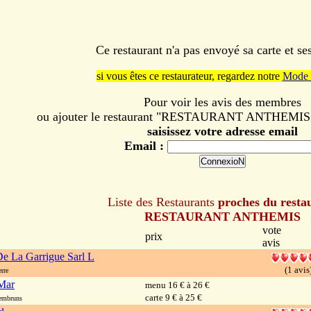
Ce restaurant n'a pas envoyé sa carte et s
si vous êtes ce restaurateur, regardez notre
Mode 
Pour voir les avis des membres
ou ajouter le restaurant "RESTAURANT ANTHEMIS" à
saisissez votre adresse email
Email :
Liste des Restaurants
proches du resta
RESTAURANT ANTHEMIS
vote
prix
avis
e La Garrigue Sarl L
(1 avis
rre
Mar
menu 16 € à 26 €
carte 9 € à 25 €
embruns