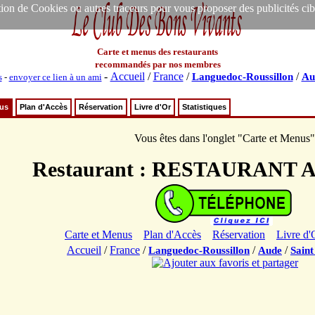
ion de Cookies ou autres traceurs pour vous proposer des publicités ciblée
Carte et menus des restaurants
recommandés par nos membres
-
Accueil
/
France
/
/
Languedoc-Roussillon
Au
s
-
envoyer ce lien à un ami
nus
Plan d'Accès
Réservation
Livre d'Or
Statistiques
Vous êtes dans l'onglet "Carte et Menus"
Restaurant : RESTAURANT
Carte et Menus
Plan d'Accès
Réservation
Livre d'
Accueil
/
France
/
/
/
Languedoc-Roussillon
Aude
Saint