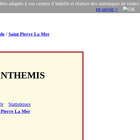
s adaptés à vos centres d’intérêts et réaliser des statistiques de visites
en savoir +
/
de
Saint Pierre La Mer
 ANTHEMIS
Or
Statistiques
 Pierre La Mer