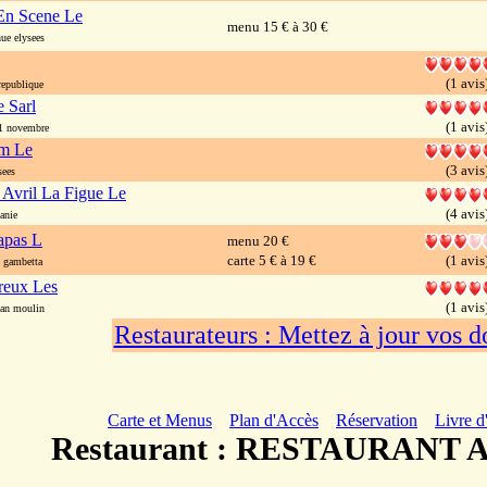
En Scene Le
menu 15 € à 30 €
e elysees
(1 avis
epublique
e Sarl
(1 avis
1 novembre
um Le
(3 avis
ees
 Avril La Figue Le
(4 avis
anie
apas L
menu 20 €
carte 5 € à 19 €
(1 avis
 gambetta
reux Les
(1 avis
an moulin
Restaurateurs : Mettez à jour vos 
Carte et Menus
Plan d'Accès
Réservation
Livre d
Restaurant : RESTAURANT