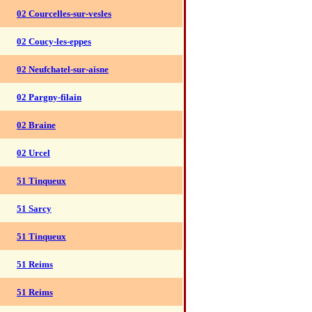
02 Courcelles-sur-vesles
02 Coucy-les-eppes
02 Neufchatel-sur-aisne
02 Pargny-filain
02 Braine
02 Urcel
51 Tinqueux
51 Sarcy
51 Tinqueux
51 Reims
51 Reims