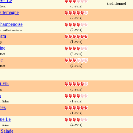
Sel Le
traditionnel
(3 avis)
dolet
arlemagne
(2 avis)
Champenoise
(2 avis)
vaillant couturier
eam
(1 avis)
ge
ine
(4 avis)
foch
Le
(2 avis)
foch
 Fils
(3 avis)
rs
a
(1 avis)
 fabien
hez
(1 avis)
que Le
(4 avis)
 fabien
 Salade