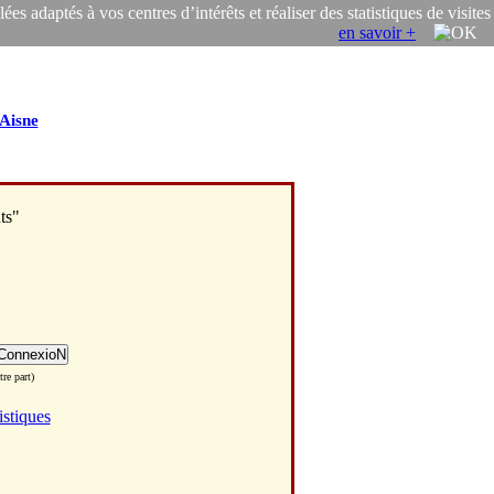
s adaptés à vos centres d’intérêts et réaliser des statistiques de visites
en savoir +
Aisne
ts"
re part)
istiques