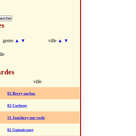
es
genre
▲
▼
ville
▲
▼
lle
ardes
ville
02 Berry-au-bac
02 Corbeny
51 Jonchery-sur-vesle
02 Guignicourt