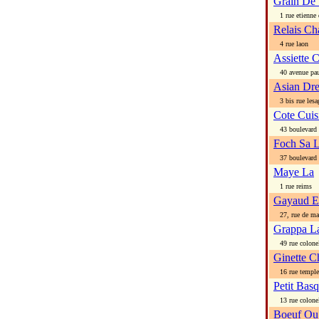
Grain De 
1 rue etienne 
Relais Ch
4 rue laon
Assiette 
40 avenue paul 
Asian Dr
3 bis rue lesa
Cote Cuis
43 boulevard 
Foch Sa 
37 boulevard 
Maye La
1 rue reims
Gayaud Et
27, rue de ma
Grappa L
49 rue colonel
Ginette C
16 rue temple
Petit Bas
13 rue colonel
Boeuf Ou