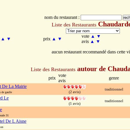
nom du restaurant :
Chaudard
Liste des Restaurants
vote
▲
▼
m
▲
▼
prix
▲
▼
avis
▲
▼
aucun restaurant recommandé dans cette vi
autour de Chaud
Liste des Restaurants
vote
prix
genre
avis
t De La Mairie
traditionnel
(2 avis)
de gaulle
rd Le
traditionnel
(1 avis)
Le
nale 31
el De L Aisne
ion