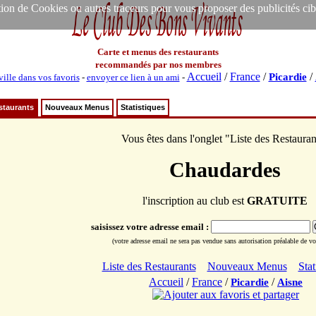
ion de Cookies ou autres traceurs pour vous proposer des publicités ciblée
Carte et menus des restaurants
recommandés par nos membres
Accueil
/
France
/
/
Picardie
ville dans vos favoris
-
envoyer ce lien à un ami
-
staurants
Nouveaux Menus
Statistiques
Vous êtes dans l'onglet "Liste des Restauran
Chaudardes
l'inscription au club est
GRATUITE
saisissez votre adresse email :
(votre adresse email ne sera pas vendue sans autorisation préalable de vot
Liste des Restaurants
Nouveaux Menus
Stat
Accueil
/
France
/
/
Picardie
Aisne