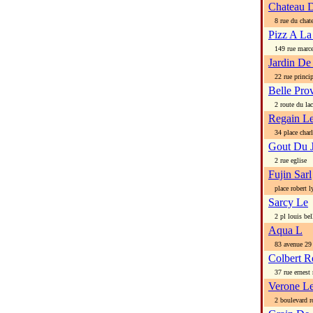
Chateau D
8 rue du chat
Pizz A L
149 rue marce
Jardin De
22 rue princip
Belle Pr
2 route du lac
Regain L
34 place charl
Gout Du 
2 rue eglise
Fujin Sarl
place robert l
Sarcy Le
2 pl louis bel
Aqua L
83 avenue 29 
Colbert R
37 rue ernest 
Verone L
2 boulevard ro