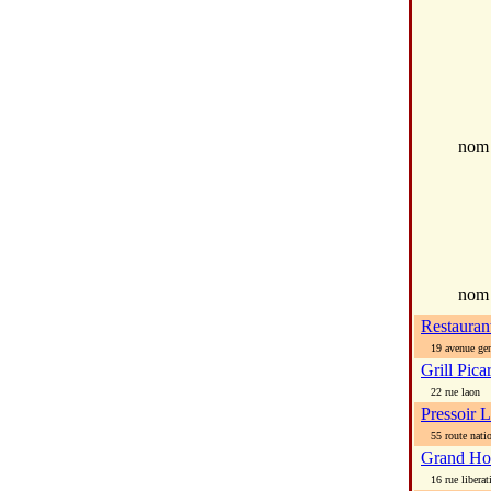
no
nom
Restauran
19 avenue gen 
Grill Pica
22 rue laon
Pressoir 
55 route natio
Grand Hot
16 rue liberat