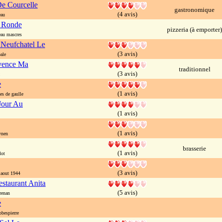
e Courcelle
gastronomique
(4 avis)
eau
a Ronde
pizzeria (à emporter)
au mascres
 Neufchatel Le
(3 avis)
ale
ovence Ma
traditionnel
(3 avis)
e
(1 avis)
es de gaulle
Jour Au
(1 avis)
(1 avis)
ynen
brasserie
(1 avis)
lot
(3 avis)
aout 1944
estaurant Anita
(5 avis)
renan
e
bespierre