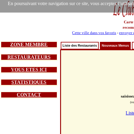
En poursuivant votre navigation sur ce site, vous acceptez l’utilisa
Carte
recom
Cette ville dans vos favoris
-
envoyer c
ZONE MEMBRE
Liste des Restaurants
Nouveaux Menus
RESTAURATEURS
VOUS ETES ICI
STATISTIQUES
CONTACT
saisiss
(vo
List