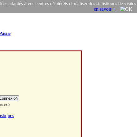
s adaptés à vos centres d’intérêts et réaliser des statistiques de visites
en savoir +
Aisne
re part)
istiques