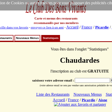
ion de Cookies ou autres traceurs pour vous proposer des publicités ciblée
Carte et menus des restaurants
recommandés par nos membres
Accueil
/
France
/
/
Picardie
ville dans vos favoris
-
envoyer ce lien à un ami
-
staurants
Nouveaux Menus
Statistiques
Vous êtes dans l'onglet "Statistiques"
Chaudardes
l'inscription au club est
GRATUITE
saisissez votre adresse email :
(votre adresse email ne sera pas vendue sans autorisation préalable de vot
Liste des Restaurants
Nouveaux Menus
Stat
Accueil
/
France
/
/
Picardie
Aisne