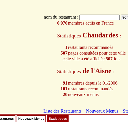
nom du restaurant :
6 970
membres actifs en France
Chaudardes
Statistiques
:
1
restaurants recommandés
507
pages consultées pour cette ville
cette ville a été affichée
507
fois
de l'Aisne
Statistiques
:
91
membres depuis le 01/2006
101
restaurants recommandés
20
nouveaux menus
Liste des Restaurants
Nouveaux Menus
Sta
staurants
Nouveaux Menus
Statistiques