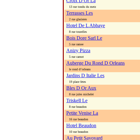
Croix D Or La
13 rue tondu du metz
Terrasses Les
2 rue glacieres
Hotel De L Abbaye
8 rue tourelles
Bois Dore Sarl Le
5 rue ramee
Anizy Pizza
5 rue carnot
Auberge Du Rond D Orleans
le rond d\'orleans
Jardins D Italie Les
19 place fetes
Bles D Or Aux
8 rue jules michelet
Triskell Le
8 rue beaudon
Petite Venise La
16 rue beaudon
Hotel Beaudon
10 rue beaudon
Au Petit Savoyard