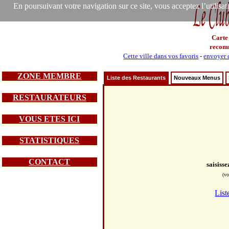
En poursuivant votre navigation sur ce site, vous acceptez l’utilisa
Carte
recom
Cette ville dans vos favoris
-
envoyer c
ZONE MEMBRE
Liste des Restaurants
Nouveaux Menus
RESTAURATEURS
VOUS ETES ICI
STATISTIQUES
CONTACT
saisiss
(vo
List