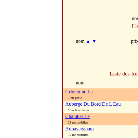
no
Li
nom
▲
▼
pri
Liste des Re
nom
Grignotine La
1 rue pav e
Auberge Du Bord De L Eau
1 rue bout du port
Chalutier Le
28 rue cordeliers
Annavaganam
10 rue cordeliers