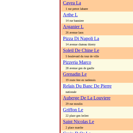
Cavea La
1 rue petrot labarre
Arthe L
14 rue banniere
Arganier L
26 avenue laon
Pizza Di Napoli La
14 avenue chateau thierry
Soleil De Chine Le
5 boulevard du tour de ville
Pizzeria Marco
28 avenue gen de gaulle
Grenadin Le
19 route fere en tardenois
Relais Du Banc De Pierre
nationale
Auberge De La Louviere
29 rue moulin
Griffon Le
22 place gen leclerc
Saint Nicolas Le
2 place marche