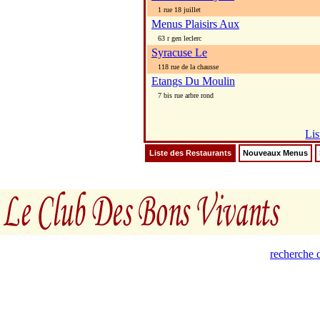
1 rue 18 juillet
Menus Plaisirs Aux
63 r gen leclerc
Syracuse Le
118 rue de la chausse
Etangs Du Moulin
7 bis rue arbre rond
Lis
Liste des Restaurants
Nouveaux Menus
recherche d