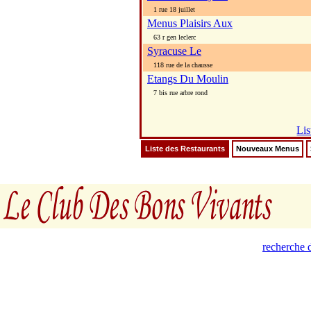
1 rue 18 juillet
Menus Plaisirs Aux
63 r gen leclerc
Syracuse Le
118 rue de la chausse
Etangs Du Moulin
7 bis rue arbre rond
Lis
Liste des Restaurants
Nouveaux Menus
recherche d