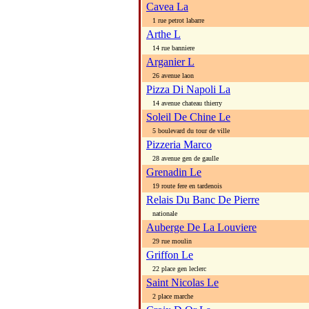
Cavea La
1 rue petrot labarre
Arthe L
14 rue banniere
Arganier L
26 avenue laon
Pizza Di Napoli La
14 avenue chateau thierry
Soleil De Chine Le
5 boulevard du tour de ville
Pizzeria Marco
28 avenue gen de gaulle
Grenadin Le
19 route fere en tardenois
Relais Du Banc De Pierre
nationale
Auberge De La Louviere
29 rue moulin
Griffon Le
22 place gen leclerc
Saint Nicolas Le
2 place marche