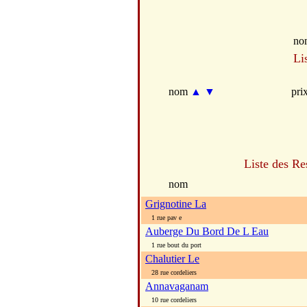
no
Li
nom
▲
▼
pri
Liste des Re
nom
Grignotine La
1 rue pav e
Auberge Du Bord De L Eau
1 rue bout du port
Chalutier Le
28 rue cordeliers
Annavaganam
10 rue cordeliers