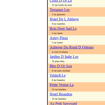
Croix D Or La
13 rue tondu du metz
Terrasses Les
2 rue glacieres
Hotel De L Abbaye
8 rue tourelles
Bois Dore Sarl Le
5 rue ramee
Anizy Pizza
5 rue carnot
Auberge Du Rond D Orleans
le rond d\'orleans
Jardins D Italie Les
19 place fetes
Bles D Or Aux
8 rue jules michelet
Triskell Le
8 rue beaudon
Petite Venise La
16 rue beaudon
Hotel Beaudon
10 rue beaudon
Au Petit Savoyard