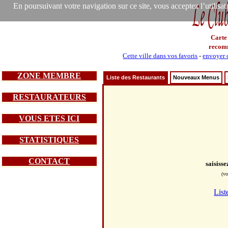
En poursuivant votre navigation sur ce site, vous acceptez l’utilisa
Carte
recom
Cette ville dans vos favoris
-
envoyer c
ZONE MEMBRE
Liste des Restaurants
Nouveaux Menus
RESTAURATEURS
VOUS ETES ICI
STATISTIQUES
CONTACT
saisiss
(vo
List