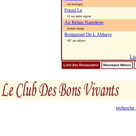
rue boulogne
Frioul Le
12 rue andre regnier
Au Relais Napoleon
avenue europe
Restaurant De L Abbaye
487 rue abbaye
Lis
Liste des Restaurants
Nouveaux Menus
recherche 