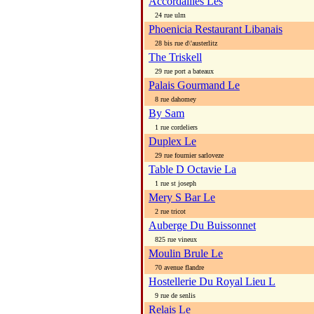
Accordailles Les
24 rue ulm
Phoenicia Restaurant Libanais
28 bis rue d\'austerlitz
The Triskell
29 rue port a bateaux
Palais Gourmand Le
8 rue dahomey
By Sam
1 rue cordeliers
Duplex Le
29 rue fournier sarloveze
Table D Octavie La
1 rue st joseph
Mery S Bar Le
2 rue tricot
Auberge Du Buissonnet
825 rue vineux
Moulin Brule Le
70 avenue flandre
Hostellerie Du Royal Lieu L
9 rue de senlis
Relais Le